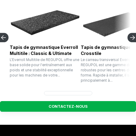
Tapis de gymnastique Everroll
Tapis de gymnastique Ev
Multitile : Classic & Ultimate
Crosstile
L'Everroll Multitile de REGUPOL offre une
Le carreau transversal Everroll 
base solide pour l'entraînement aux
REGUPOL est une gamme de da
poids et une stabilité exceptionnelle
robustes pour les centres de r
pour les machines de votre...
forme. Rapide à installer, il sert
principalement à...
C
O
N
T
A
C
T
E
Z
-
N
O
U
S