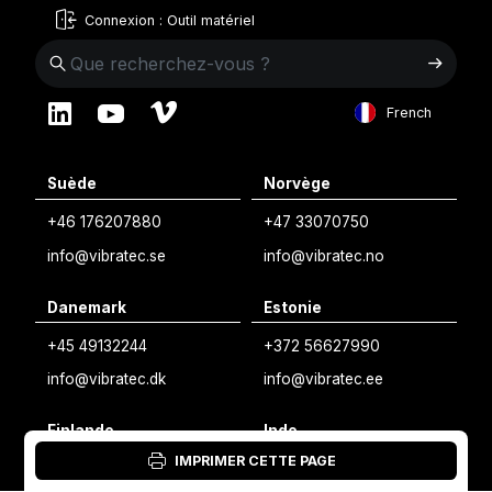
Connexion : Outil matériel
French
English
Suède
Norvège
Swedish
+46 176207880
+47 33070750
Norwegian
info@vibratec.se
info@vibratec.no
French
Danemark
Estonie
Estonian
+45 49132244
+372 56627990
Finnish
info@vibratec.dk
info@vibratec.ee
Danish
Finlande
Inde
IMPRIMER CETTE PAGE
+35 8402589117
+91 7755996308