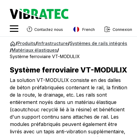
French
Contactez nous
Connexion
English
Aller
/
Produits
/
Infrastructure
/
Systèmes de rails intégrés
au
/
Matériaux élastiques
/
Swedish
contenu
Système ferroviaire VT-MODULIX
Norwegian
Système ferroviaire VT-MODULIX
French
La solution VT-MODULIX consiste en des dalles
Estonian
de béton préfabriquées contenant le rail, la finition
de la route, le drainage, etc. Les rails sont
Finnish
entièrement noyés dans un matériau élastique
Danish
(caoutchouc recyclé lié à la résine) et bénéficient
d'un support continu sans attaches de rail. Les
modules préfabriqués peuvent également être
livrés avec un tapis anti-vibration supplémentaire,