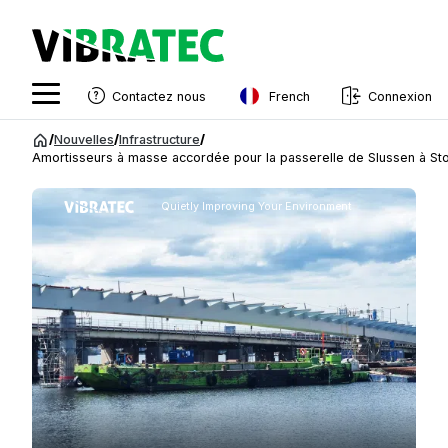
French
Contactez nous
Connexion
English
Aller
/
Nouvelles
/
Infrastructure
/
au
Amortisseurs à masse accordée pour la passerelle de Slussen à St
Swedish
contenu
Norwegian
Quietly Improving Your Environment
French
Estonian
Finnish
Danish