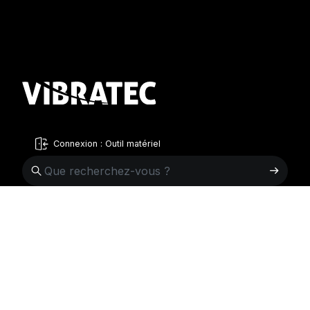
Connexion : Outil matériel
French
English
Suède
Norvège
Swedish
+46 176207880
+47 33070750
Norwegian
info@vibratec.se
info@vibratec.no
French