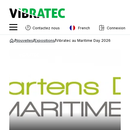
French
Contactez nous
Connexion
English
Aller
/
Nouvelles
/
Expositions
/
Vibratec au Maritime Day 2026
au
Swedish
contenu
Quietly Improving Your Environment
Norwegian
French
Estonian
Finnish
Danish