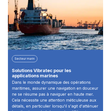
Secteur marin
Solutions Vibratec pour les
applications marines
Dans le monde dynamique des opérations
maritimes, assurer une navigation en douceur
ne se résume pas à naviguer en haute mer.
Cela nécessite une attention méticuleuse aux
détails, en particulier lorsqu'il s'agit d'atténuer