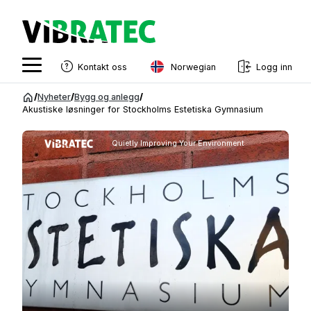
Norwegian
Kontakt oss
Logg inn
English
Gå
/
Nyheter
/
Bygg og anlegg
/
til
Akustiske løsninger for Stockholms Estetiska Gymnasium
Swedish
innhold
Norwegian
Quietly Improving Your Environment
French
Estonian
Finnish
Danish