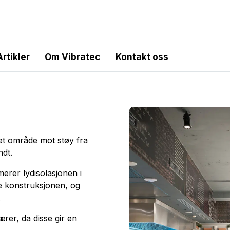
Artikler
Om Vibratec
Kontakt oss
 et område mot støy fra
ndt.
erer lydisolasjonen i
e konstruksjonen, og
.
rer, da disse gir en