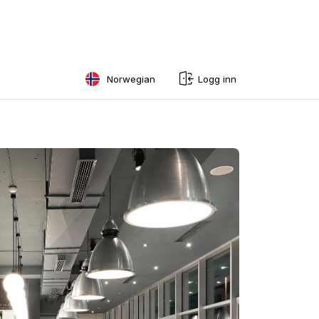
Norwegian
Logg inn
English
Swedish
Norwegian
French
Estonian
Finnish
Danish