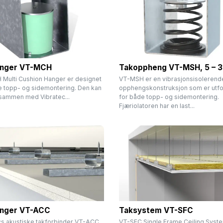
nger VT-MCH
Takoppheng VT-MSH, 5 – 3
Multi Cushion Hanger er designet
VT-MSH er en vibrasjonsisolerend
e topp- og sidemontering. Den kan
opphengskonstruksjon som er utf
sammen med Vibratec...
for både topp- og sidemontering.
Fjæriolatoren har en last...
nger VT-ACC
Taksystem VT-SFC
cs akustiske takforbinder VT-ACC
VT-SFC Single Frame Ceiling Syst