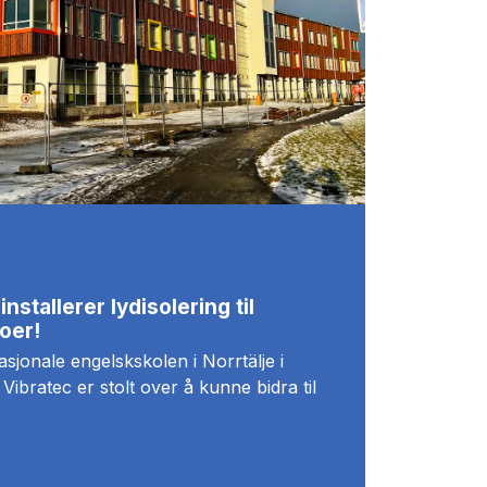
nstallerer lydisolering til
oer!
sjonale engelskskolen i Norrtälje i
Vibratec er stolt over å kunne bidra til