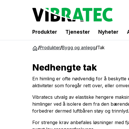
Produkter
Tjenester
Nyheter
Gå
/
Produkter
/
Bygg og anlegg
/
Tak
til
innhold
Nedhengte tak
En himling er ofte nødvendig for å beskytte
aktiviteter som foregår rett over, eller omve
Vibratecs utvalg av elastiske hengere maksim
himlinger ved å isolere dem fra den bærend
forbedrer dermed luftbåren støy og trinnlyd
For strenge krav anbefales løsninger med fjæ