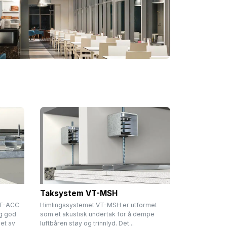
Taksystem VT-MSH
 VT-ACC
Himlingssystemet VT-MSH er utformet
og god
som et akustisk undertak for å dempe
et av
luftbåren støy og trinnlyd. Det...