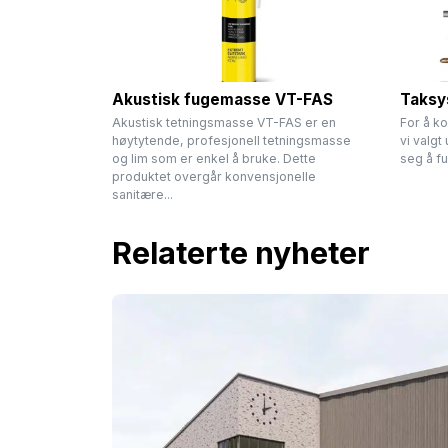
Akustisk fugemasse VT-FAS
Taksys
Akustisk tetningsmasse VT-FAS er en
For å k
høytytende, profesjonell tetningsmasse
vi valgt
og lim som er enkel å bruke. Dette
seg å f
produktet overgår konvensjonelle
sanitære...
Relaterte nyheter