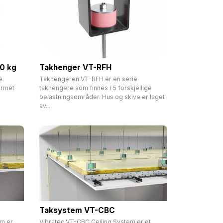
0 kg
Takhenger VT-RFH
e
Takhengeren VT-RFH er en serie
ormet
takhengere som finnes i 5 forskjellige
belastningsområder. Hus og skive er laget
av...
Taksystem VT-CBC
em er
Vibratec VT-CBC Ceiling System er et