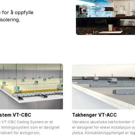
 for å oppfylle
isolering.
stem VT-CBC
Takhenger VT-ACC
c VT-CBC Ceiling System er et
Vibratecs akustiske takforbinder
k himlingssystem som er designet
er designet for enkel installasjon 
malisert for øvingsrom,
ytelse. Kontakten/opphenget er lag