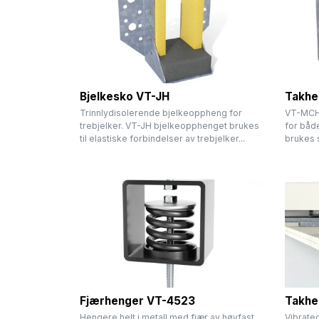
Bjelkesko VT-JH
Takhe
Trinnlydisolerende bjelkeoppheng for
VT-MCH 
trebjelker. VT-JH bjelkeopphenget brukes
for båd
til elastiske forbindelser av trebjelker...
brukes 
Fjærhenger VT-4523
Takhe
Hengere helt i metall med fjær av høyfast
Vibrate