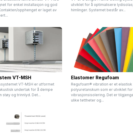
net for enkel installasjon og god
utviklet for å optimalisere lydisolas
 Kontakten/opphenget er laget av
himlinger. Systemet består av...
rt...
stem VT-MSH
Elastomer Regufoam
ssystemet VT-MSH er utformet
Regufoam® vibration er et elastisk
akustisk undertak for å dempe
polyuretanskum som er utviklet for
n støy og trinnlyd. Det...
vibrasjonsisolering. Det er tilgjengel
ulike tettheter og...