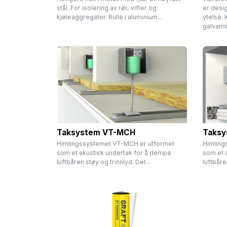
stål. For isolering av rør, vifter og
er desig
kjøleaggregater. Rulle i aluminium...
ytelse.
galvanise
Taksystem VT-MCH
Taksy
Himlingssystemet VT-MCH er utformet
Himling
som et akustisk undertak for å dempe
som et 
luftbåren støy og trinnlyd. Det...
luftbåre