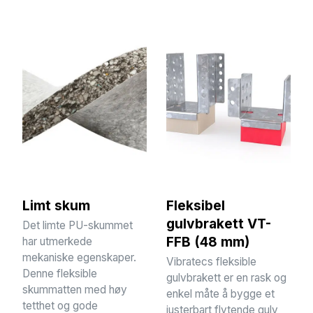
Limt skum
Fleksibel
gulvbrakett VT-
Det limte PU-skummet
FFB (48 mm)
har utmerkede
mekaniske egenskaper.
Vibratecs fleksible
Denne fleksible
gulvbrakett er en rask og
skummatten med høy
enkel måte å bygge et
tetthet og gode
justerbart flytende gulv