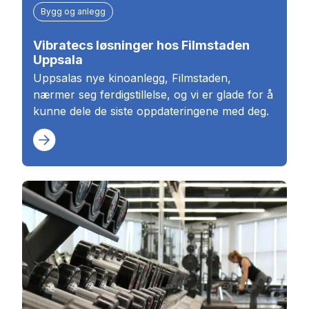
Bygg og anlegg
Vibratecs løsninger hos Filmstaden
Uppsala
Uppsalas nye kinoanlegg, Filmstaden,
nærmer seg ferdigstillelse, og vi er glade for å
kunne dele de siste oppdateringene med deg.