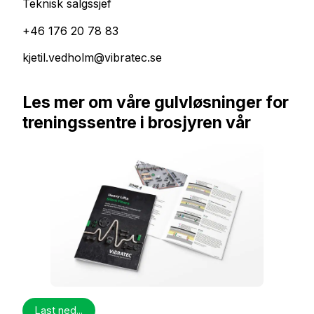
Teknisk salgssjef
+46 176 20 78 83
kjetil.vedholm@vibratec.se
Les mer om våre gulvløsninger for
treningssentre i brosjyren vår
Last ned...