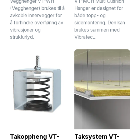
Vegghenger VT-WH
VT-MCH Multi Cushion
(Vegghenger) brukes til å
Hanger er designet for
avkoble innervegger for
både topp- og
å forhindre overføring av
sidemontering. Den kan
vibrasjoner og
brukes sammen med
strukturlyd.
Vibratec...
Takoppheng VT-
Taksystem VT-