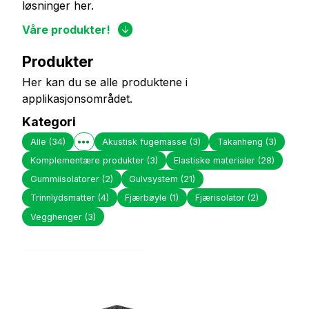
løsninger her.
Våre produkter!
Produkter
Her kan du se alle produktene i
applikasjonsområdet.
Kategori
Alle
(34)
Akustisk fugemasse
(3)
Takanheng
(3)
Komplementære produkter
(3)
Elastiske materialer
(28)
Gummiisolatorer
(2)
Gulvsystem
(21)
Trinnlydsmatter
(4)
Fjærbøyle
(1)
Fjærisolator
(2)
Vegghenger
(3)