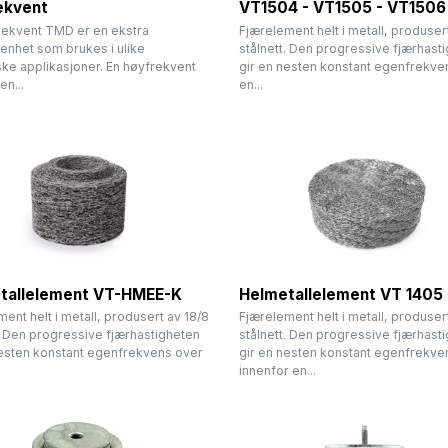
ekvent
VT1504 - VT1505 - VT1506
rekvent TMD er en ekstra
Fjærelement helt i metall, produser
nhet som brukes i ulike
stålnett. Den progressive fjærhast
ke applikasjoner. En høyfrekvent
gir en nesten konstant egenfrekve
n...
en...
tallelement VT-HMEE-K
Helmetallelement VT 1405
ent helt i metall, produsert av 18/8
Fjærelement helt i metall, produser
. Den progressive fjærhastigheten
stålnett. Den progressive fjærhast
nesten konstant egenfrekvens over
gir en nesten konstant egenfrekve
innenfor en...