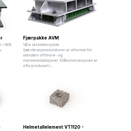
er
Fjærpakke AVM
 i 18/8
Våre skreddersydde
m,
fjærvibrasjonsisolatorer er utformet for
utendørs offshore- og
marineinstallasjoner. Stålkonstruksjonen er
ofte produsert i...
-
Helmetallelement VT1120 -