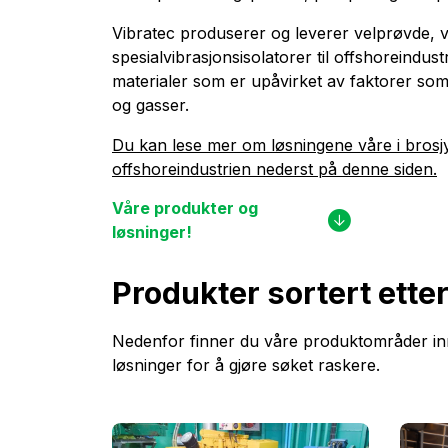
Vibratec produserer og leverer velprøvde, 
spesialvibrasjonsisolatorer til offshoreindus
materialer som er upåvirket av faktorer som 
og gasser.
Du kan lese mer om løsningene våre i brosj
offshoreindustrien nederst på denne siden.
Våre produkter og
løsninger!
Produkter sortert ett
Nedenfor finner du våre produktområder inne
løsninger for å gjøre søket raskere.