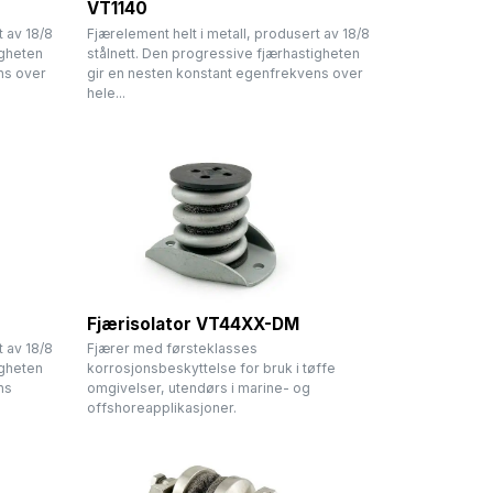
VT1140
t av 18/8
Fjærelement helt i metall, produsert av 18/8
igheten
stålnett. Den progressive fjærhastigheten
ns over
gir en nesten konstant egenfrekvens over
hele...
Fjærisolator VT44XX-DM
t av 18/8
Fjærer med førsteklasses
igheten
korrosjonsbeskyttelse for bruk i tøffe
ns
omgivelser, utendørs i marine- og
offshoreapplikasjoner.