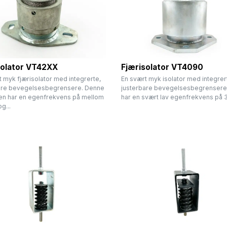
solator VT42XX
Fjærisolator VT4090
 myk fjærisolator med integrerte,
En svært myk isolator med integrer
are bevegelsesbegrensere. Denne
justerbare bevegelsesbegrensere
ren har en egenfrekvens på mellom
har en svært lav egenfrekvens på 3,5
g...