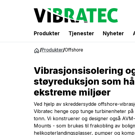
Produkter
Tjenester
Nyheter
Gå
/
Produkter
/
Offshore
til
innhold
Vibrasjonsisolering o
støyreduksjon som hå
ekstreme miljøer
Ved hjelp av skreddersydde offshore-vibrasj
Vibratec henge opp tunge turbinenheter på 
tonn. Vi konstruerer og designer også AVM-e
Mounts - som brukes til frakobling av bolig
helikopterlandingsplasser, pumper og komp