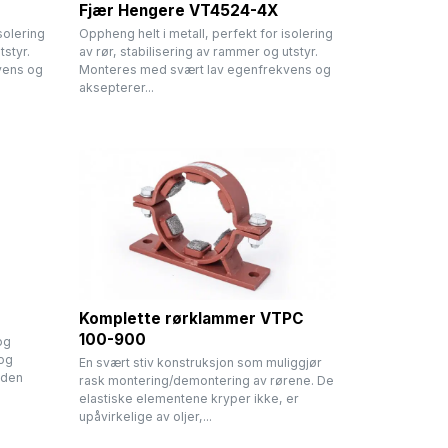
Fjær Hengere VT4524-4X
solering
Oppheng helt i metall, perfekt for isolering
tstyr.
av rør, stabilisering av rammer og utstyr.
vens og
Monteres med svært lav egenfrekvens og
aksepterer...
Komplette rørklammer VTPC
100-900
og
 og
En svært stiv konstruksjon som muliggjør
 den
rask montering/demontering av rørene. De
elastiske elementene kryper ikke, er
upåvirkelige av oljer,...