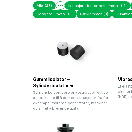
Alle
(35)
Isolasjonsfester helt i metall
(11)
Hengere i metall
(3)
Rørklemmer
(3)
Gummid
Gummiisolator –
Vibras
Sylinderisolatorer
Et elas
elemente
Sylindriske dempere er kostnadseffektive
(NBR) i 
og praktiske til å dempe vibrasjoner fra for
eksempel motorer, generatorer, maskiner
og annet vibrerende utstyr.