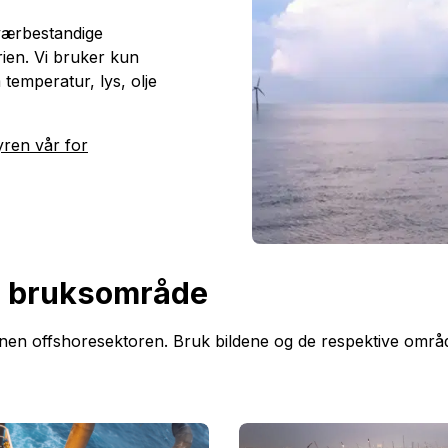
værbestandige
trien. Vi bruker kun
temperatur, lys, olje
yren vår for
er bruksområde
n offshoresektoren. Bruk bildene og de respektive områden