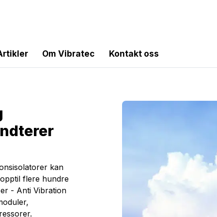
Artikler
Om Vibratec
Kontakt oss
g
ndterer
onsisolatorer kan
opptil flere hundre
r - Anti Vibration
moduler,
ressorer.