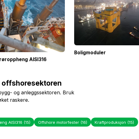
Boligmoduler
røroppheng AISI316
r offshoresektoren
 bygg- og anleggssektoren. Bruk
søket raskere.
eng AISI316
(15)
Offshore motorfester
(16)
Kraftproduksjon
(15)