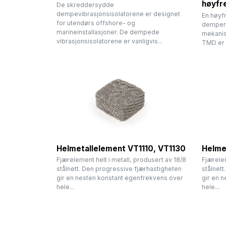
høyfr
De skreddersydde
dempevibrasjonsisolatorene er designet
En høyf
for utendørs offshore- og
dempere
marineinstallasjoner. De dempede
mekanis
vibrasjonsisolatorene er vanligvis...
TMD er e
Helmetallelement VT1110, VT1130
Helme
Fjærelement helt i metall, produsert av 18/8
Fjærelem
stålnett. Den progressive fjærhastigheten
stålnett
gir en nesten konstant egenfrekvens over
gir en 
hele...
hele...