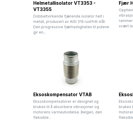
Helmetallisolator VT3353 -
Fjær 
VT3355
Oppheng 
vibrasjo
Dobbeltvirkende fjærende isolator helt i
rammer 
metall, produsert av AISI 316 rustfritt stål.
svært lav
Den progressive fjærhastigheten til putene
gir en...
Eksoskompensator VTAB
Eksos
Eksoskompensatorer er designet og
Eksosko
brukes til å absorbere vibrasjoner og
brukes t
motorens varmeutvidelse. Belgen, den
motoren
fleksible...
fleksible