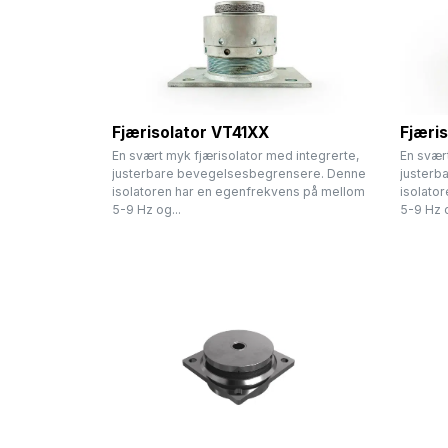
Fjærisolator VT41XX
Fjæri
En svært myk fjærisolator med integrerte,
En svært
justerbare bevegelsesbegrensere. Denne
justerb
isolatoren har en egenfrekvens på mellom
isolato
5-9 Hz og...
5-9 Hz o