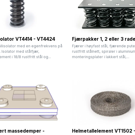
solator VT4414 - VT4424
Fjærpakker 1, 2 eller 3 rad
llisolator med en egenfrekvens på
Fjærer i høyfast stål, fjærende puter
. Isolator med stålfjær,
rustfritt stålnett, spiraler i aluminiu
ent i 18/8 rustfritt stål og...
monteringsplater i lakkert stål,...
rert massedemper -
Helmetallelement VT1502 