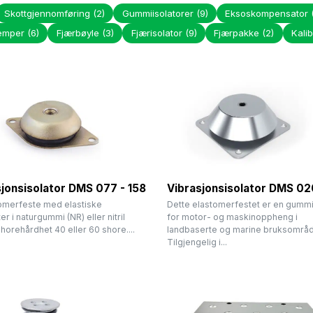
Skottgjennomføring
(2)
Gummiisolatorer
(9)
Eksoskompensator
emper
(6)
Fjærbøyle
(3)
Fjærisolator
(9)
Fjærpakke
(2)
Kali
jonsisolator DMS 077 - 158
Vibrasjonsisolator DMS 02
tomerfeste med elastiske
Dette elastomerfestet er en gummi
r i naturgummi (NR) eller nitril
for motor- og maskinoppheng i
shorehårdhet 40 eller 60 shore....
landbaserte og marine bruksområd
Tilgjengelig i...