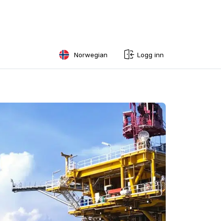
Norwegian
Logg inn
English
Swedish
Norwegian
French
Estonian
Finnish
Danish