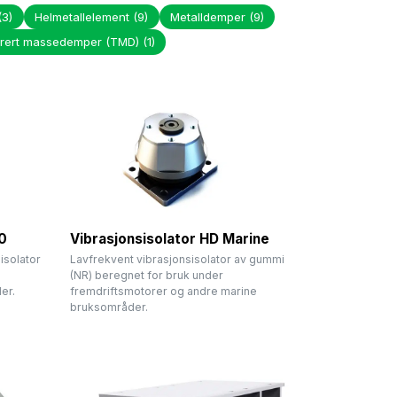
(3)
Helmetallelement
(9)
Metalldemper
(9)
brert massedemper (TMD)
(1)
0
Vibrasjonsisolator HD Marine
isolator
Lavfrekvent vibrasjonsisolator av gummi
(NR) beregnet for bruk under
er.
fremdriftsmotorer og andre marine
bruksområder.