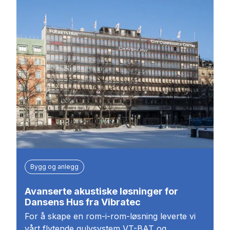
Bygg og anlegg
Avanserte akustiske løsninger for
Dansens Hus fra Vibratec
For å skape en rom-i-rom-løsning leverte vi
vårt flytende gulvsystem VT-BAT og