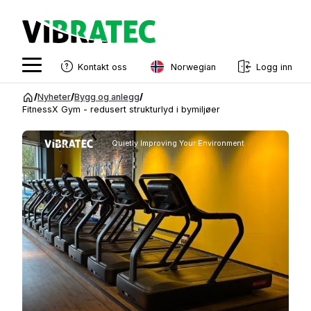
Norwegian
Kontakt oss
Logg inn
English
Gå
/
Nyheter
/
Bygg og anlegg
/
til
FitnessX Gym - redusert strukturlyd i bymiljøer
Swedish
innhold
Norwegian
Quietly Improving Your Environment
French
Estonian
Finnish
Danish