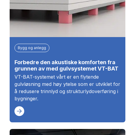
Bygg og anlegg
Forbedre den akustiske komforten fra
grunnen av med gulvsystemet VT-BAT
VT-BAT-systemet vårt er en flytende
gulvløsning med høy ytelse som er utviklet for
å redusere trinnlyd og strukturlydoverføring i
bygninger.