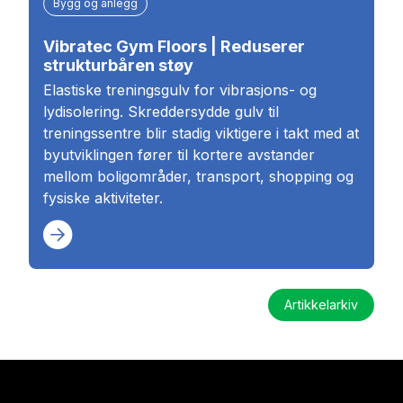
Bygg og anlegg
Vibratec Gym Floors | Reduserer
strukturbåren støy
Elastiske treningsgulv for vibrasjons- og
lydisolering. Skreddersydde gulv til
treningssentre blir stadig viktigere i takt med at
byutviklingen fører til kortere avstander
mellom boligområder, transport, shopping og
fysiske aktiviteter.
Artikkelarkiv