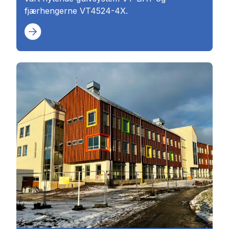
fjærhengerne VT4524-4X.