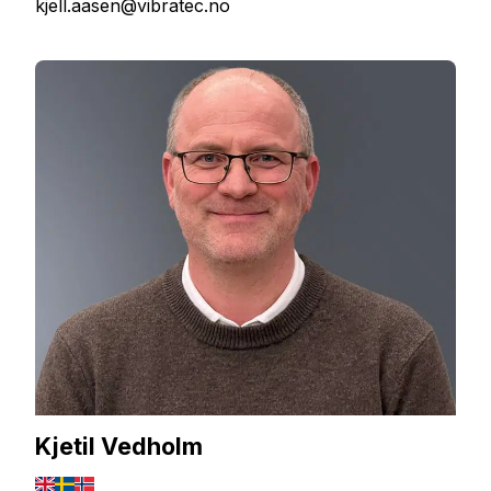
kjell.aasen@vibratec.no
Kjetil Vedholm