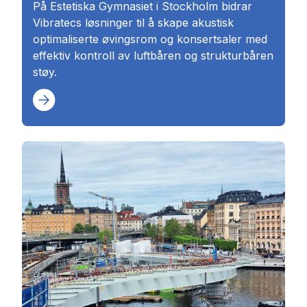
På Estetiska Gymnasiet i Stockholm bidrar
Vibratecs løsninger til å skape akustisk
optimaliserte øvingsrom og konsertsaler med
effektiv kontroll av luftbåren og strukturbåren
støy.