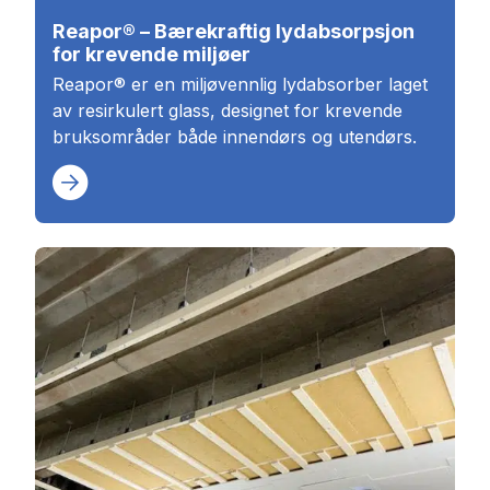
Reapor® – Bærekraftig lydabsorpsjon
for krevende miljøer
Reapor® er en miljøvennlig lydabsorber laget
av resirkulert glass, designet for krevende
bruksområder både innendørs og utendørs.