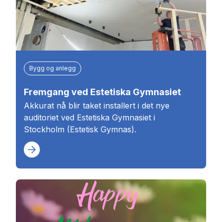
Bygg og anlegg
Fremgang ved Estetiska Gymnasiet
Akkurat nå blir taket installert i det nye
auditoriet ved Estetiska Gymnasiet i
Stockholm (Estetisk Gymnas).