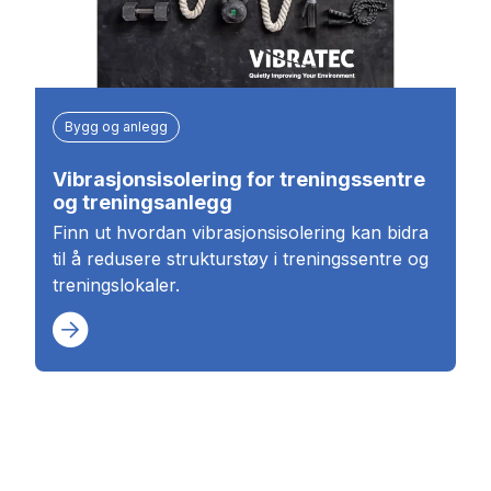
Bygg og anlegg
Vibrasjonsisolering for treningssentre
og treningsanlegg
Finn ut hvordan vibrasjonsisolering kan bidra
til å redusere strukturstøy i treningssentre og
treningslokaler.