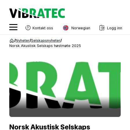
Norwegian
Kontakt oss
Logg inn
English
Gå
/
Nyheter
/
Selskapsnyheter
/
til
Norsk Akustisk Selskaps høstmøte 2025
Swedish
innhold
Norwegian
Quietly Improving Your Environment
French
Estonian
Finnish
Danish
Norsk Akustisk Selskaps