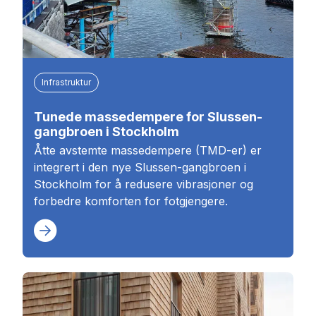
Infrastruktur
Tunede massedempere for Slussen-
gangbroen i Stockholm
Åtte avstemte massedempere (TMD-er) er
integrert i den nye Slussen-gangbroen i
Stockholm for å redusere vibrasjoner og
forbedre komforten for fotgjengere.