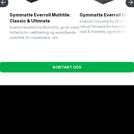
Gymmatte Everroll Multitile:
Gymmatte Everroll Cross
Classic & Ultimate
Everroll Crosstile fra REGUPOL 
robust flisserie for treningssent
Everroll Multitile fra REGUPOL gir et solid
rask å montere, og er først og fr
fotfeste for vekttrening og enestående
stabilitet for maskinene i din...
K
O
N
T
A
K
T
O
S
S