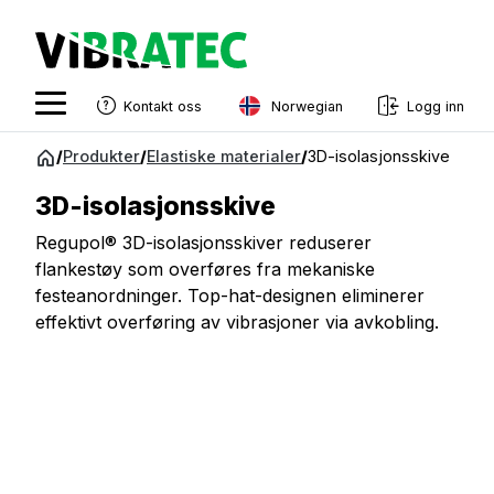
Norwegian
Kontakt oss
Logg inn
English
Gå
/
Produkter
/
Elastiske materialer
/
3D-isolasjonsskive
til
Swedish
innhold
3D-isolasjonsskive
Norwegian
Regupol® 3D-isolasjonsskiver reduserer
French
flankestøy som overføres fra mekaniske
festeanordninger. Top-hat-designen eliminerer
Estonian
effektivt overføring av vibrasjoner via avkobling.
Finnish
Danish