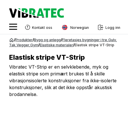
Norwegian
Kontakt oss
Logg inn
English
Gå
/
Produkter
/
Bygg og anlegg
/
Fleretasjes bygninger i tre
,
Gulv
,
til
Tak
,
Vegger
,
Gym
/
Elastiske materialer
/
Elastisk stripe VT-Strip
Swedish
innhold
Elastisk stripe VT-Strip
Norwegian
Vibratec VT-Strip er en selvklebende, myk og
French
elastisk stripe som primært brukes til å skille
Estonian
vibrasjonsisolerte konstruksjoner fra ikke-isolerte
konstruksjoner, slik at det ikke oppstår akustisk
Finnish
brodannelse.
Danish