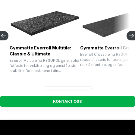
Gymmatte Everroll Multitile:
Gymmatte Everroll Cross
Classic & Ultimate
Everroll Crosstile fra REGUPOL 
robust flisserie for treningssent
Everroll Multitile fra REGUPOL gir et solid
rask å montere, og er først og fr
fotfeste for vekttrening og enestående
stabilitet for maskinene i din...
K
O
N
T
A
K
T
O
S
S