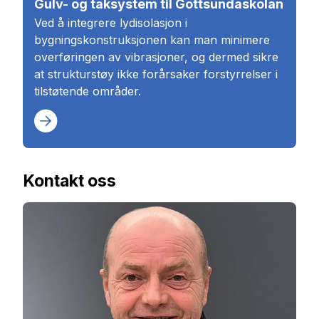
Gulv- og taksystem til Gottsundaskolan
Ved å integrere lydisolasjon i
bygningskonstruksjonen kan man minimere
overføringen av vibrasjoner, og dermed sikre
at strukturstøy ikke forårsaker forstyrrelser i
tilstøtende områder.
Kontakt oss