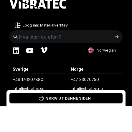
Logg inn: Materialverktøy
Norwegian
English
Sverige
Norge
Swedish
+46 176207880
+47 33070750
Norwegian
info@vibratec.se
info@vibratec.no
French
SKRIV UT DENNE SIDEN
Danmark
Estland
Estonian
+45 49132244
+372 56627990
Finnish
info@vibratec.dk
info@vibratec.ee
Danish