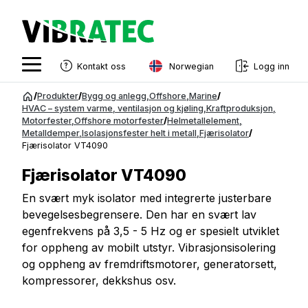
Norwegian
Kontakt oss
Logg inn
English
Gå
/
Produkter
/
Bygg og anlegg
,
Offshore
,
Marine
/
til
HVAC – system varme, ventilasjon og kjøling
,
Kraftproduksjon
,
Swedish
Motorfester
,
Offshore motorfester
/
Helmetallelement
,
innhold
Metalldemper
,
Isolasjonsfester helt i metall
,
Fjærisolator
/
Norwegian
Fjærisolator VT4090
French
Fjærisolator VT4090
Estonian
En svært myk isolator med integrerte justerbare
bevegelsesbegrensere. Den har en svært lav
Finnish
egenfrekvens på 3,5 - 5 Hz og er spesielt utviklet
Danish
for oppheng av mobilt utstyr. Vibrasjonsisolering
og oppheng av fremdriftsmotorer, generatorsett,
kompressorer, dekkshus osv.