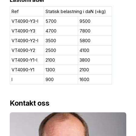
Ref
Statisk belastning i daN (≈kg)
VT4090-Y3-I
5700
9500
VT4090-Y3
4700
7800
VT4090-Y2-I
3500
5800
VT4090-Y2
2500
4100
VT4090-Y1-I
2100
3800
VT4090-Y1
1300
2100
I
900
1600
Kontakt oss