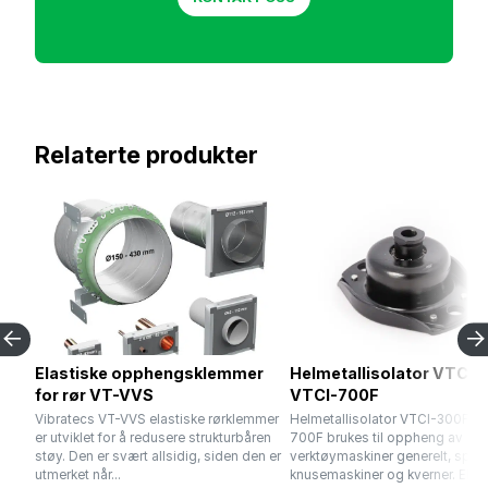
Relaterte produkter
Elastiske opphengsklemmer
Helmetallisolator VTCI-
for rør VT-VVS
VTCI-700F
Vibratecs VT-VVS elastiske rørklemmer
Helmetallisolator VTCI-300F - 
er utviklet for å redusere strukturbåren
700F brukes til oppheng av
støy. Den er svært allsidig, siden den er
verktøymaskiner generelt, spesi
utmerket når...
knusemaskiner og kverner. Elasti