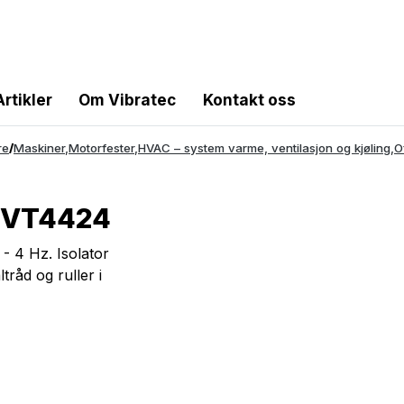
Artikler
Om Vibratec
Kontakt oss
re
/
Maskiner
,
Motorfester
,
HVAC – system varme, ventilasjon og kjøling
,
O
- VT4424
- 4 Hz. Isolator
tråd og ruller i