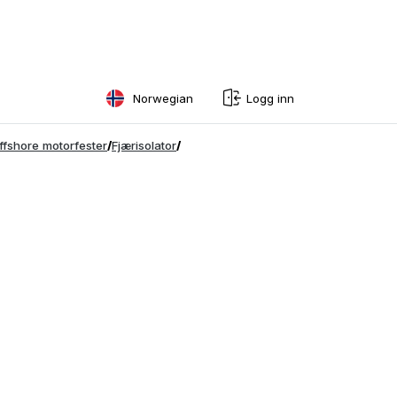
Norwegian
Logg inn
English
ffshore motorfester
/
Fjærisolator
/
Swedish
Norwegian
French
Estonian
Finnish
Danish