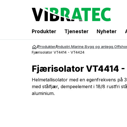
Produkter
Tjenester
Nyheter
Gå
/
Produkter
/
Industri
,
Marine
,
Bygg og anlegg
,
Offsho
til
Fjærisolator VT4414 - VT4424
innhold
Fjærisolator VT4414 
Helmetallisolator med en egenfrekvens på 3 
med stålfjær, dempeelement i 18/8 rustfri stål
aluminium.