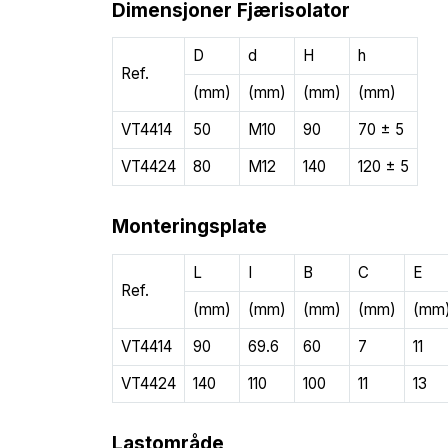
Dimensjoner Fjærisolator
D
d
H
h
Ref.
(mm)
(mm)
(mm)
(mm)
VT4414
50
M10
90
70 ± 5
VT4424
80
M12
140
120 ± 5
Monteringsplate
L
I
B
C
E
Ref.
(mm)
(mm)
(mm)
(mm)
(mm
VT4414
90
69.6
60
7
11
VT4424
140
110
100
11
13
Lastområde