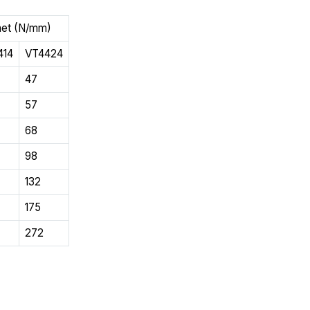
het (N/mm)
414
VT4424
47
57
68
98
132
175
272