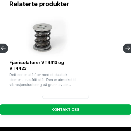
Relaterte produkter
Fjærisolatorer VT4413 og
VT4423
Dette er en stålfjær med et elastisk
element i rustfritt stål. Den er utmerket til
vibrasjonsisolering på grunn av sin...
K
O
N
T
A
K
T
O
S
S