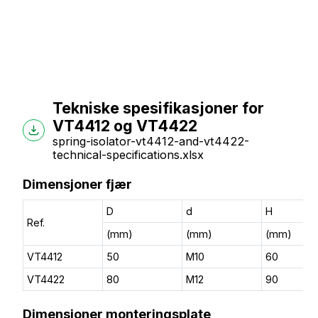
Tekniske spesifikasjoner for
VT4412 og VT4422
spring-isolator-vt4412-and-vt4422-
technical-specifications.xlsx
Dimensjoner fjær
D
d
H
Ref.
(mm)
(mm)
(mm)
VT4412
50
M10
60
VT4422
80
M12
90
Dimensjoner monteringsplate