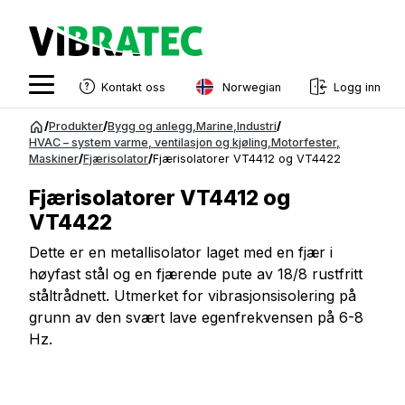
Norwegian
Kontakt oss
Logg inn
English
Gå
/
Produkter
/
Bygg og anlegg
,
Marine
,
Industri
/
til
HVAC – system varme, ventilasjon og kjøling
,
Motorfester
,
Swedish
Maskiner
/
Fjærisolator
/
Fjærisolatorer VT4412 og VT4422
innhold
Norwegian
Fjærisolatorer VT4412 og
French
VT4422
Estonian
Dette er en metallisolator laget med en fjær i
høyfast stål og en fjærende pute av 18/8 rustfritt
Finnish
ståltrådnett. Utmerket for vibrasjonsisolering på
grunn av den svært lave egenfrekvensen på 6-8
Danish
Hz.