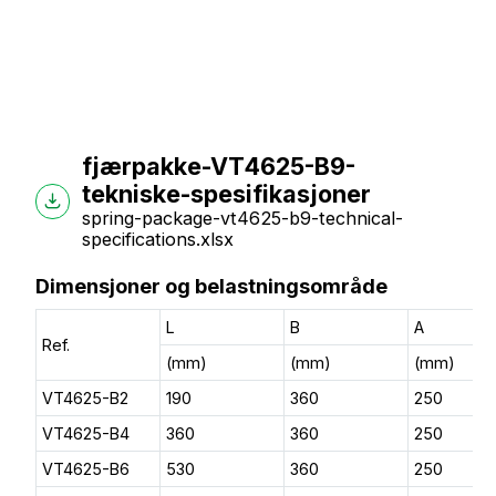
fjærpakke-VT4625-B9-
tekniske-spesifikasjoner
spring-package-vt4625-b9-technical-
specifications.xlsx
Dimensjoner og belastningsområde
L
B
A
Ref.
(mm)
(mm)
(mm)
VT4625-B2
190
360
250
VT4625-B4
360
360
250
VT4625-B6
530
360
250