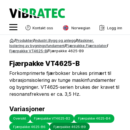
Norwegian
Kontakt oss
Logg inn
English
Gå
/
Produkter
/
Industri
,
Bygg og anlegg
/
Maskiner
,
til
Isolering av bygningsfundament
/
Fjærpakke
,
Fjærisolator
/
Swedish
Fjærpakke VT4625-B
/
Fjærpakke 4625-B9
innhold
Norwegian
Fjærpakke VT4625-B
French
Forkomprimerte fjærbokser brukes primært til
vibrasjonsisolering av tunge maskinfundamenter
Estonian
og bygninger. VT4625-serien brukes der kravet til
Finnish
resonansfrekvens er ca. 3,5 Hz.
Danish
Variasjoner
Oversikt
Fjærpakke VT4625-B2
Fjærpakke 4625-B4
Fjærpakke 4625-B6
Fjærpakke 4625-B9