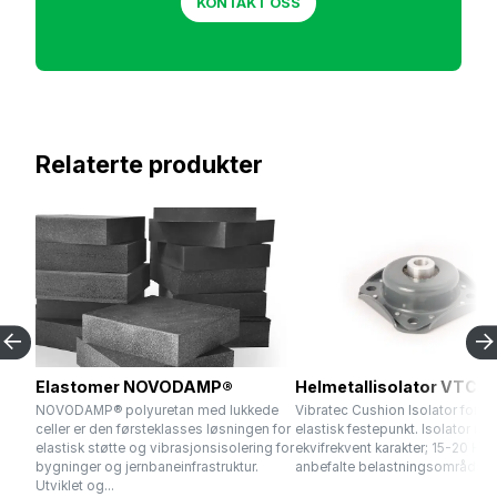
KONTAKT OSS
Relaterte produkter
Elastomer NOVODAMP®
Helmetallisolator VTCI
NOVODAMP® polyuretan med lukkede
Vibratec Cushion Isolator for b
celler er den førsteklasses løsningen for
elastisk festepunkt. Isolator me
elastisk støtte og vibrasjonsisolering for
ekvifrekvent karakter; 15-20 Hz 
bygninger og jernbaneinfrastruktur.
anbefalte belastningsområdet...
Utviklet og...