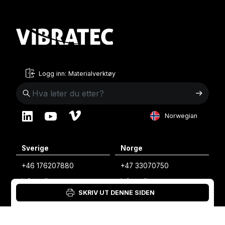
Logg inn: Materialverktøy
Norwegian
English
Sverige
Norge
Swedish
+46 176207880
+47 33070750
Norwegian
info@vibratec.se
info@vibratec.no
French
SKRIV UT DENNE SIDEN
Danmark
Estland
Estonian
+45 49132244
+372 56627990