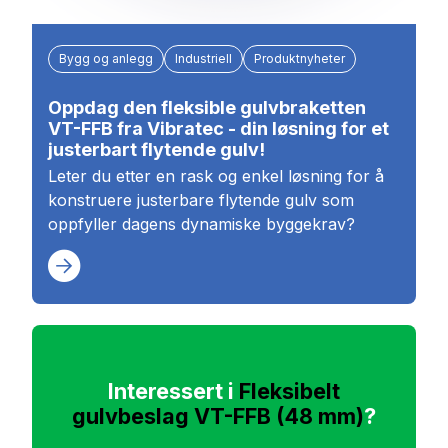
Bygg og anlegg
Industriell
Produktnyheter
Oppdag den fleksible gulvbraketten
VT-FFB fra Vibratec - din løsning for et
justerbart flytende gulv!
Leter du etter en rask og enkel løsning for å
konstruere justerbare flytende gulv som
oppfyller dagens dynamiske byggekrav?
Interessert i
Fleksibelt
gulvbeslag VT-FFB (48 mm)
?