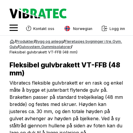
Norwegian
Kontakt oss
Logg inn
English
Gå
/
Produkter
/
Bygg og anlegg
/
Fleretasjes bygninger i tre
,
Gym
,
til
Gulv
/
Gulvsystem
,
Gummiisolatorer
/
Swedish
Fleksibel gulvbrakett VT-FFB (48 mm)
innhold
Norwegian
Fleksibel gulvbrakett VT-FFB (48
French
mm)
Estonian
Vibratecs fleksible gulvbrakett er en rask og enkel
måte å bygge et justerbart flytende gulv på.
Finnish
Braketten passer på standard trebjelkelag (48 mm
bredde) og festes med skruer. Høyden kan
Danish
justeres ca. 30 mm, og den totale høyden på
gulvet avhenger av høyden på bjelkene. Ved å sy
ståltråd gjennom hullene på siden av foten kan du
lage en duk til å legge isolasjon på.