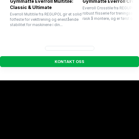
Gymmatte Everroll Multitile:
Gymmatte Everroll Cross
Classic & Ultimate
Everroll Crosstile fra REGUPOL 
robust flisserie for treningssent
Everroll Multitile fra REGUPOL gir et solid
rask å montere, og er først og fr
fotfeste for vekttrening og enestående
stabilitet for maskinene i din...
K
O
N
T
A
K
T
O
S
S