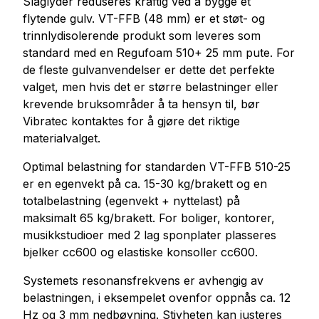
Slaglyder reduseres kraftig ved å bygge et
flytende gulv. VT-FFB (48 mm) er et støt- og
trinnlydisolerende produkt som leveres som
standard med en Regufoam 510+ 25 mm pute. For
de fleste gulvanvendelser er dette det perfekte
valget, men hvis det er større belastninger eller
krevende bruksområder å ta hensyn til, bør
Vibratec kontaktes for å gjøre det riktige
materialvalget.
Optimal belastning for standarden
VT-FFB 510-25
er en egenvekt på ca. 15-30 kg/brakett og en
totalbelastning (egenvekt + nyttelast) på
maksimalt 65 kg/brakett. For boliger, kontorer,
musikkstudioer med 2 lag sponplater plasseres
bjelker cc600 og elastiske konsoller cc600.
Systemets resonansfrekvens er avhengig av
belastningen, i eksempelet ovenfor oppnås ca. 12
Hz og 3 mm nedbøyning. Stivheten kan justeres