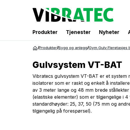
Produkter
Tjenester
Nyheter
Gå
/
Produkter
/
Bygg og anlegg
/
Gym
,
Gulv
,
Fleretasjes 
til
innhold
Gulvsystem VT-BAT
Vibratecs gulvsystem VT-BAT er et system 
isolatorer som er raskt og enkelt å installer
av 3 meter lange og 48 mm brede stållekter
(elastiske elementer) som er tilgjengelige i 4 
standardhøyder: 25, 37, 50 (75 mm og andr
tilgjengelig på forespørsel).