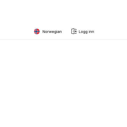
Norwegian
Logg inn
English
Swedish
Norwegian
French
Estonian
Finnish
Danish