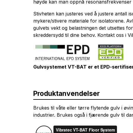
høyde kan man oppnå resonansfrekvenser 
Stivheten kan justeres ved å justere antall i
mykere/stivere materiale for isolatorene. A
gulvets vekt og belastningen det utsettes fo
skreddersydd til dine behov. Kontakt oss i Vi
Gulvsystemet VT-BAT er et EPD-sertifiser
Produktanvendelser
Brukes til våte eller tørre flytende gulv i øv
industrier. Brukes også i fjærende gulv til d