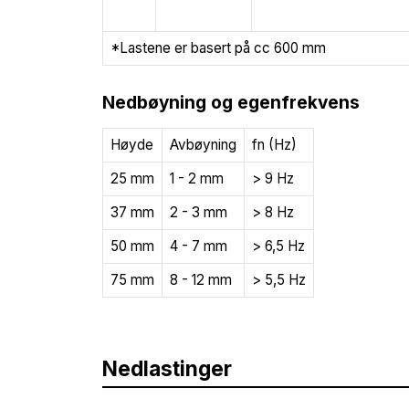
*Lastene er basert på cc 600 mm
Nedbøyning og egenfrekvens
Høyde
Avbøyning
fn (Hz)
25 mm
1 - 2 mm
> 9 Hz
37 mm
2 - 3 mm
> 8 Hz
50 mm
4 - 7 mm
> 6,5 Hz
75 mm
8 - 12 mm
> 5,5 Hz
Nedlastinger