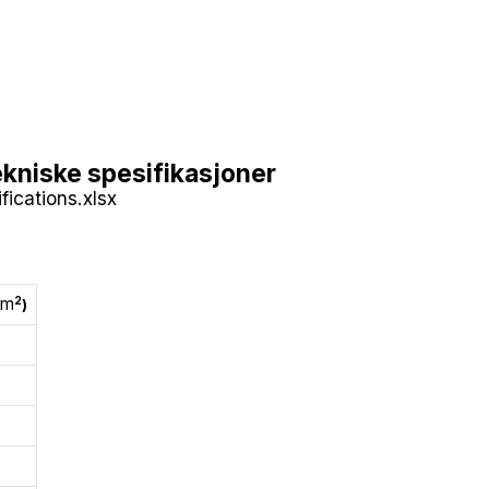
kniske spesifikasjoner
fications.xlsx
2
/m
)