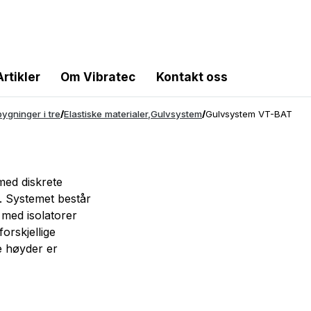
Artikler
Om Vibratec
Kontakt oss
bygninger i tre
/
Elastiske materialer
,
Gulvsystem
/
Gulvsystem VT-BAT
med diskrete
e. Systemet består
 med isolatorer
forskjellige
e høyder er