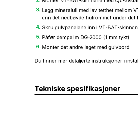
Monter VT-BAT-skinnene med c/c-avstand
Legg mineralull med lav tetthet mellom
enn det nedbøyde hulrommet under det fl
Skru gulvpanelene inn i VT-BAT-skinnene
Påfør dempelim DG-2000 (1 mm tykt).
Monter det andre laget med gulvbord.
Du finner mer detaljerte instruksjoner i inst
Tekniske spesifikasjoner