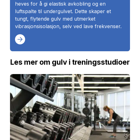
heves for å gi elastisk avkobling og en
luftspalte til undergulvet. Dette skaper et
tungt, flytende gulv med utmerket
vibrasjonsisolasjon, selv ved lave frekvenser.
Les mer om gulv i treningsstudioer