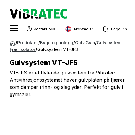
Norwegian
Kontakt oss
Logg inn
English
Gå
/
Produkter
/
Bygg og anlegg
/
Gulv
,
Gym
/
Gulvsystem
,
til
Fjærisolator
/
Gulvsystem VT-JFS
Swedish
innhold
Norwegian
Gulvsystem VT-JFS
French
VT-JFS er et flytende gulvsystem fra Vibratec.
Antivibrasjonssystemet hever gulvplaten på fjærer
Estonian
som demper trinn- og slaglyder. Perfekt for gulv i
gymsaler.
Finnish
Danish