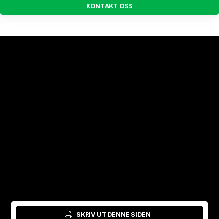
K
O
N
T
A
K
T
O
S
S
SKRIV UT DENNE SIDEN