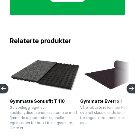
Relaterte produkter
Gymmatte Sonusfit T 110
Gymmatte Everroll
Gulvbelegg laget av
Våre robuste ruller med REGUP
strukturlydisolerende elastomerer med
everroll classic er de ideelle gu
fjærende og sportsfunksjonelle
treningssentre - med et bredt s
egenskaper for bruk i treningssentre.
av...
Dette er...