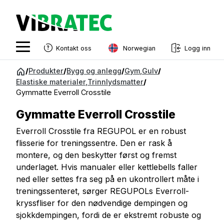
Norwegian
Kontakt oss
Logg inn
English
Gå
/
Produkter
/
Bygg og anlegg
/
Gym
,
Gulv
/
til
Elastiske materialer
,
Trinnlydsmatter
/
Swedish
innhold
Gymmatte Everroll Crosstile
Norwegian
Gymmatte Everroll Crosstile
French
Everroll Crosstile fra REGUPOL er en robust
Estonian
flisserie for treningssentre. Den er rask å
montere, og den beskytter først og fremst
Finnish
underlaget. Hvis manualer eller kettlebells faller
Danish
ned eller settes fra seg på en ukontrollert måte i
treningssenteret, sørger REGUPOLs Everroll-
kryssfliser for den nødvendige dempingen og
sjokkdempingen, fordi de er ekstremt robuste og