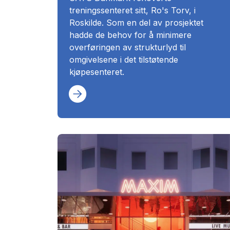
treningssenteret sitt, Ro's Torv, i
Roskilde. Som en del av prosjektet
hadde de behov for å minimere
overføringen av strukturlyd til
omgivelsene i det tilstøtende
kjøpesenteret.