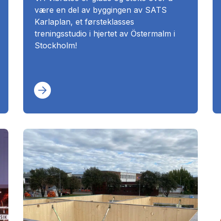
være en del av byggingen av SATS
Karlaplan, et førsteklasses
treningsstudio i hjertet av Östermalm i
Stockholm!