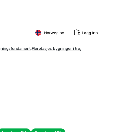
Norwegian
Logg inn
English
ygningsfundament
,
Fleretasjes bygninger i tre
,
Swedish
Norwegian
French
Estonian
Finnish
Danish