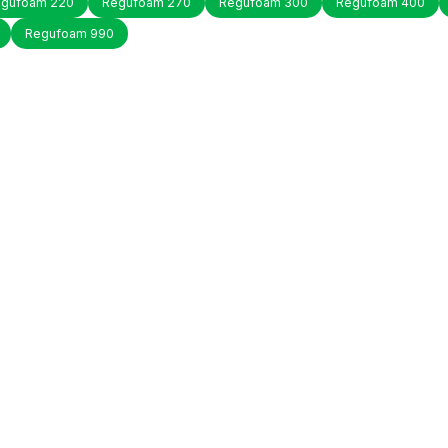
gufoam 220
Regufoam 270
Regufoam 300
Regufoam 400
Regufoam 990