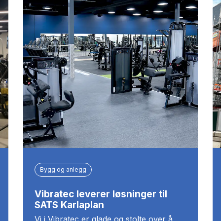
Bygg og anlegg
Vibratec leverer løsninger til
SATS Karlaplan
Vi i Vibratec er glade og stolte over å