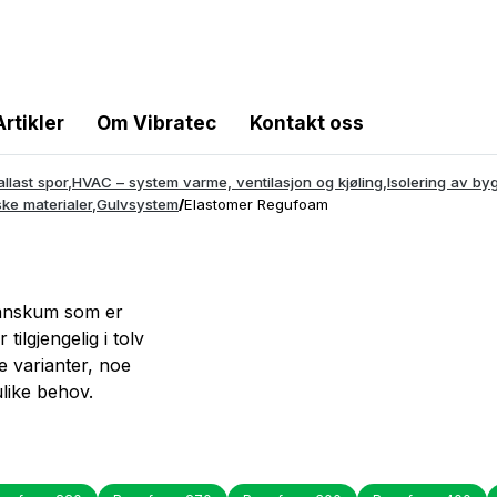
Artikler
Om Vibratec
Kontakt oss
allast spor
,
HVAC – system varme, ventilasjon og kjøling
,
Isolering av b
ske materialer
,
Gulvsystem
/
Elastomer Regufoam
tanskum som er
tilgjengelig i tolv
re varianter, noe
ulike behov.