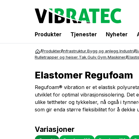
Produkter
Tjenester
Nyheter
Gå
/
Produkter
/
Infrastruktur
,
Bygg og anlegg
,
Industri
/
B
til
Rulletrapper og heiser
,
Tak
,
Gulv
,
Gym
,
Maskiner
/
Elasti
innhold
Elastomer Regufoam
Regufoam® vibration er et elastisk polyure
utviklet for optimal vibrasjonsisolering. Det er 
ulike tettheter og tykkelser, nå også i tynne
som gir enda større fleksibilitet for å dekke 
Variasjoner