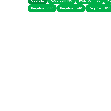
Oversikt
Regufoam 150
Regufoam 190
Re
Regufoam 680
Regufoam 740
Regufoam 810