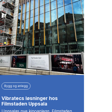
Bygg og anlegg
Vibratecs løsninger hos
Filmstaden Uppsala
Uppsalas nye kinoanlegg, Filmstaden,