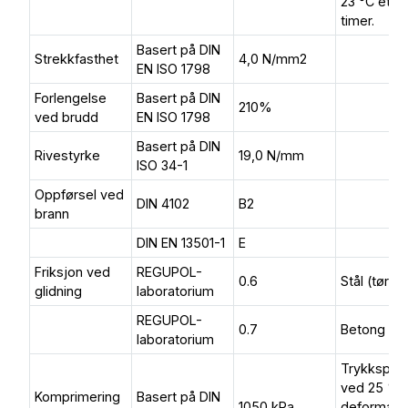
23 °C ette
timer.
Basert på DIN
Strekkfasthet
4,0 N/mm2
EN ISO 1798
Forlengelse
Basert på DIN
210%
ved brudd
EN ISO 1798
Basert på DIN
Rivestyrke
19,0 N/mm
ISO 34-1
Oppførsel ved
DIN 4102
B2
brann
DIN EN 13501-1
E
Friksjon ved
REGUPOL-
0.6
Stål (tørt)
glidning
laboratorium
REGUPOL-
0.7
Betong (tø
laboratorium
Trykkspen
ved 25 %
Komprimering
Basert på DIN
1050 kPa
deformasj