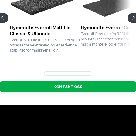
Gymmatte Everroll Multitile:
Gymmatte Everroll Cross
Classic & Ultimate
Everroll Crosstile fra REGUPOL 
robust flisserie for treningssent
Everroll Multitile fra REGUPOL gir et solid
rask å montere, og er først og fr
fotfeste for vekttrening og enestående
stabilitet for maskinene i din...
K
O
N
T
A
K
T
O
S
S