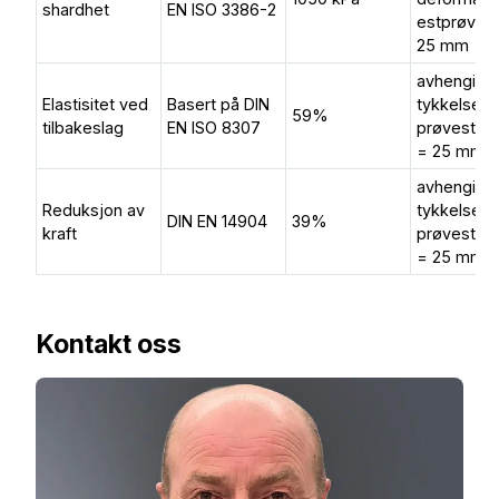
shardhet
EN ISO 3386-2
estprøve h
25 mm
avhengig 
Elastisitet ved
Basert på DIN
tykkelsen,
59%
tilbakeslag
EN ISO 8307
prøvestyk
= 25 mm
avhengig 
Reduksjon av
tykkelsen,
DIN EN 14904
39%
kraft
prøvestyk
= 25 mm
Kontakt oss