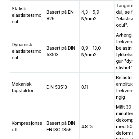
Tangentia
Statisk
Basert på EN
4,3 - 5,9
dul, se ﬁgu
elastisitetsmo
826
N/mm2
"elastisit
dul
odul".
Avhengig 
frekvens,
Dynamisk
Basert på DIN
8,9 - 13,0
belastning
elastisitetsmo
53513
N/mm2
tykkelse, 
dul
gur "dyna
stivhet".
Belastning
Mekanisk
amplitude
DIN 53513
0.11
tapsfaktor
frekvensa
ngig
Målt 30
minutter et
dekompre
Kompresjonss
Basert på DIN
4.8 %
med 50 %
ett
EN ISO 1856
deformasj