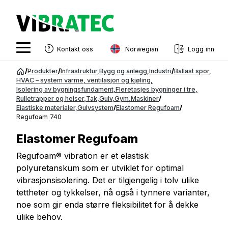
Norwegian
Kontakt oss
Logg inn
English
Gå
/
Produkter
/
Infrastruktur
,
Bygg og anlegg
,
Industri
/
Ballast spor
,
til
HVAC – system varme, ventilasjon og kjøling
,
Swedish
Isolering av bygningsfundament
,
Fleretasjes bygninger i tre
,
innhold
Rulletrapper og heiser
,
Tak
,
Gulv
,
Gym
,
Maskiner
/
Norwegian
Elastiske materialer
,
Gulvsystem
/
Elastomer Regufoam
/
Regufoam 740
French
Elastomer Regufoam
Estonian
Regufoam® vibration er et elastisk
Finnish
polyuretanskum som er utviklet for optimal
Danish
vibrasjonsisolering. Det er tilgjengelig i tolv ulike
tettheter og tykkelser, nå også i tynnere varianter,
noe som gir enda større fleksibilitet for å dekke
ulike behov.