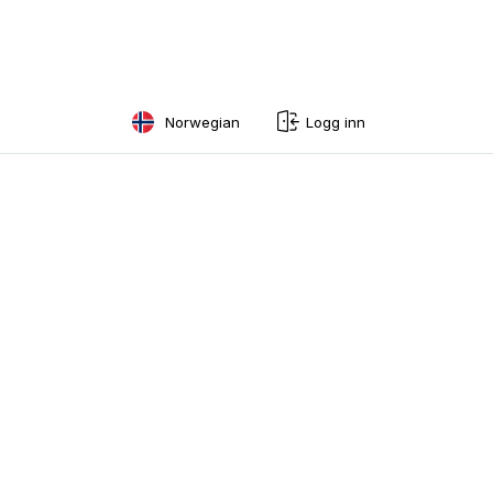
Norwegian
Logg inn
English
Swedish
Norwegian
French
Estonian
Finnish
Danish