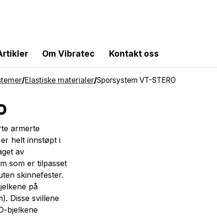
Artikler
Om Vibratec
Kontakt oss
stemer
/
Elastiske materialer
/
Sporsystem VT-STERO
O
rte armerte
r helt innstøpt i
aget av
m som er tilpasset
uten skinnefester.
jelkene på
). Disse svillene
RO-bjelkene