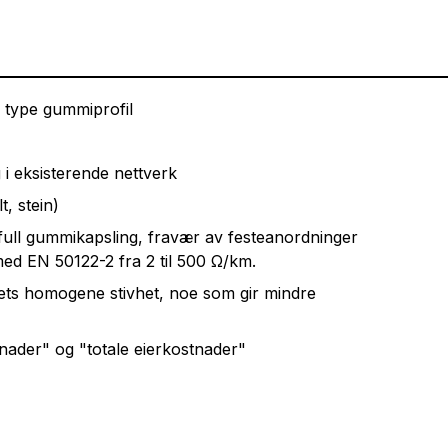
v type gummiprofil
 i eksisterende nettverk
t, stein)
 full gummikapsling, fravær av festeanordninger
med EN 50122-2 fra 2 til 500 Ω/km.
ets homogene stivhet, noe som gir mindre
tnader" og "totale eierkostnader"