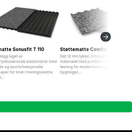
tte Sonusfit T 110
Støttematte Comfort 12
legg laget av
Det 12 mm tykke, trinnlydisolerende
urlydisolerende elastomerer med
materialet med profilert underside er vår
de og sportsfunksjonelle
løsning for modernisering av gamle
per for bruk i treningssentre.
bygninger,...
...