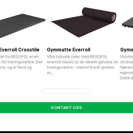
verroll Crosstile
Gymmatte Everroll
Gymma
tile fra REGUPOL er en
Våre robuste ruller med REGUPOL
Gulvbe
e for treningssentre. Den
everroll classic er de ideelle gulvene for
strukt
ere, og er først og
treningssentre - med et bredt spekter
fjæren
av...
egenska
Dette er
K
O
N
T
A
K
T
O
S
S