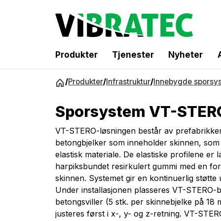
Produkter
Tjenester
Nyheter
Gå
/
Produkter
/
Infrastruktur
/
Innebygde sporsy
til
innhold
Sporsystem VT-STER
VT-STERO-løsningen består av prefabrikke
betongbjelker som inneholder skinnen, som e
elastisk materiale. De elastiske profilene er l
harpiksbundet resirkulert gummi med en for
skinnen. Systemet gir en kontinuerlig støtte 
Under installasjonen plasseres VT-STERO-b
betongsviller (5 stk. per skinnebjelke på 18 m
justeres først i x-, y- og z-retning. VT-STE