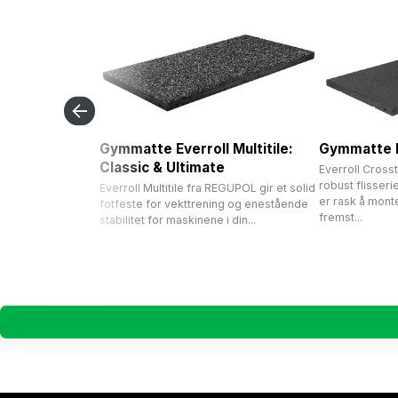
Gymmatte Everroll Multitile:
Gymmatte E
Classic & Ultimate
Everroll Cross
robust flisseri
Everroll Multitile fra REGUPOL gir et solid
er rask å mont
fotfeste for vekttrening og enestående
fremst...
stabilitet for maskinene i din...