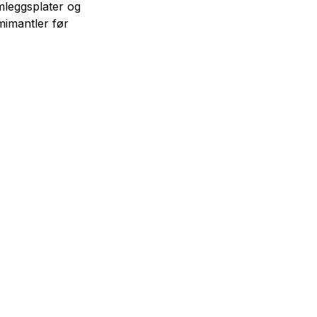
mleggsplater og
imantler før