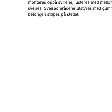
monteres oppå svillene, justeres med mello
sveises. Sveiseområdene utstyres med gumm
betongen støpes på stedet.