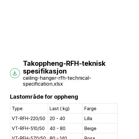
Takoppheng-RFH-teknisk
spesifikasjon
ceiling-hanger-rfh-technical-
specification.xlsx
Lastområde for oppheng
Type
Last ( kg)
Farge
VT-RFH-220/50
20 - 40
Lilla
VT-RFH-510/50
40 - 80
Beige
VT-RFH-570/50
80 - 140
Rosa