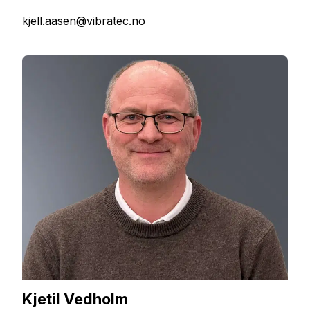
kjell.aasen@vibratec.no
Kjetil Vedholm