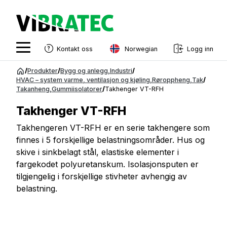
Norwegian
Kontakt oss
Logg inn
English
Gå
/
Produkter
/
Bygg og anlegg
,
Industri
/
til
HVAC – system varme, ventilasjon og kjøling
,
Røroppheng
,
Tak
/
Swedish
Takanheng
,
Gummiisolatorer
/
Takhenger VT-RFH
innhold
Norwegian
Takhenger VT-RFH
French
Takhengeren VT-RFH er en serie takhengere som
finnes i 5 forskjellige belastningsområder. Hus og
Estonian
skive i sinkbelagt stål, elastiske elementer i
Finnish
fargekodet polyuretanskum. Isolasjonsputen er
tilgjengelig i forskjellige stivheter avhengig av
Danish
belastning.