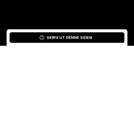
SKRIV UT DENNE SIDEN
Logg inn: Materialverktøy
Norwegian
English