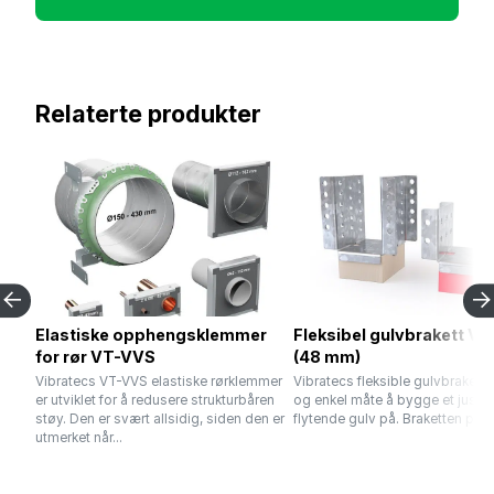
Relaterte produkter
Elastiske opphengsklemmer
Fleksibel gulvbrakett V
for rør VT-VVS
(48 mm)
Vibratecs VT-VVS elastiske rørklemmer
Vibratecs fleksible gulvbrakett 
er utviklet for å redusere strukturbåren
og enkel måte å bygge et juster
støy. Den er svært allsidig, siden den er
flytende gulv på. Braketten pass
utmerket når...