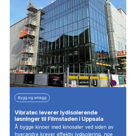
Bygg og anlegg
Vibratec leverer lydisolerende
løsninger til Filmstaden i Uppsala
Å bygge kinoer med kinosaler ved siden av
hverandre krever effektiv lydisolering, noe