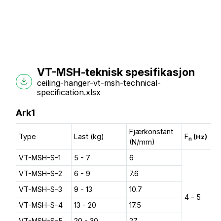
VT-MSH-teknisk spesifikasjon
ceiling-hanger-vt-msh-technical-
specification.xlsx
Ark1
Fjærkonstant
Type
Last (kg)
F
(Hz)
n
(N/mm)
VT-MSH-S-1
5 - 7
6
VT-MSH-S-2
6 - 9
7.6
VT-MSH-S-3
9 - 13
10.7
4 - 5
VT-MSH-S-4
13 - 20
17.5
VT-MSH-S-5
20 - 30
27