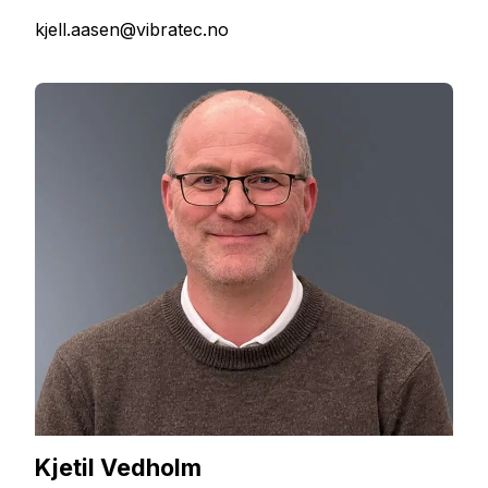
kjell.aasen@vibratec.no
Kjetil Vedholm