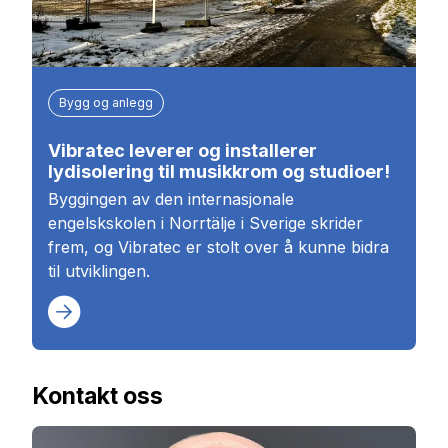
Bygg og anlegg
Vibratec leverer og installerer
lydisolering til musikkrom og studioer!
Byggingen av den internasjonale
engelskskolen i Norrtälje i Sverige skrider
frem, og Vibratec er stolt over å kunne bidra
til utviklingen.
Kontakt oss