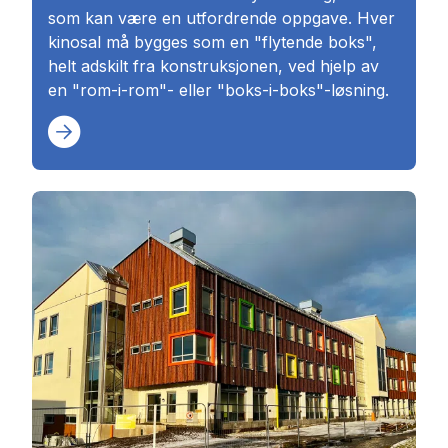
som kan være en utfordrende oppgave. Hver
kinosal må bygges som en "flytende boks",
helt adskilt fra konstruksjonen, ved hjelp av
en "rom-i-rom"- eller "boks-i-boks"-løsning.