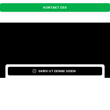
K
O
N
T
A
K
T
O
S
S
SKRIV UT DENNE SIDEN