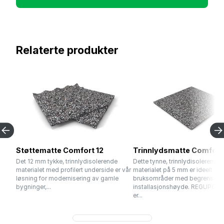
Relaterte produkter
Støttematte Comfort 12
Trinnlydsmatte Comfort
Det 12 mm tykke, trinnlydisolerende
Dette tynne, trinnlydisolerende
materialet med profilert underside er vår
materialet på 5 mm er ideelt for
løsning for modernisering av gamle
bruksområder med begrenset
bygninger,...
installasjonshøyde. REGUPOL c
er...