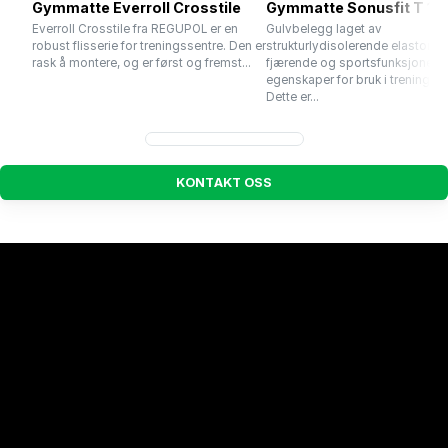
Gymmatte Everroll Crosstile
Gymmatte Sonusfit T 11
Everroll Crosstile fra REGUPOL er en
Gulvbelegg laget av
robust flisserie for treningssentre. Den er
strukturlydisolerende elastome
rask å montere, og er først og fremst...
fjærende og sportsfunksjonelle
egenskaper for bruk i treningsse
Dette er...
K
O
N
T
A
K
T
O
S
S