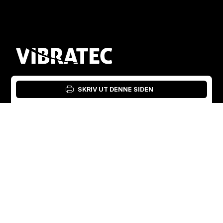
SKRIV UT DENNE SIDEN
Logg inn: Materialverktøy
Norwegian
English
Sverige
Norge
Swedish
+46 176207880
+47 33070750
Norwegian
info@vibratec.se
info@vibratec.no
French
Danmark
Estland