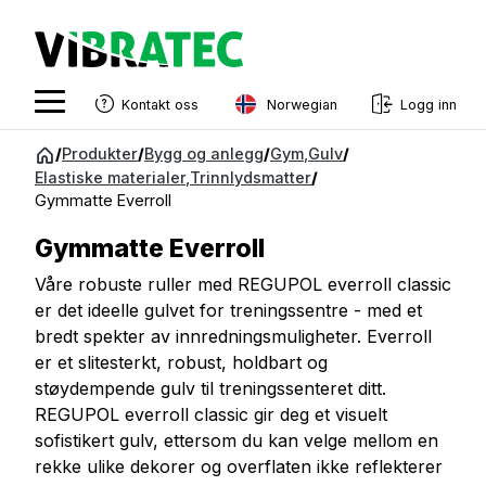
Norwegian
Kontakt oss
Logg inn
English
Gå
/
Produkter
/
Bygg og anlegg
/
Gym
,
Gulv
/
til
Elastiske materialer
,
Trinnlydsmatter
/
Swedish
innhold
Gymmatte Everroll
Norwegian
Gymmatte Everroll
French
Våre robuste ruller med REGUPOL everroll classic
Estonian
er det ideelle gulvet for treningssentre - med et
bredt spekter av innredningsmuligheter. Everroll
Finnish
er et slitesterkt, robust, holdbart og
Danish
støydempende gulv til treningssenteret ditt.
REGUPOL everroll classic gir deg et visuelt
sofistikert gulv, ettersom du kan velge mellom en
rekke ulike dekorer og overflaten ikke reflekterer