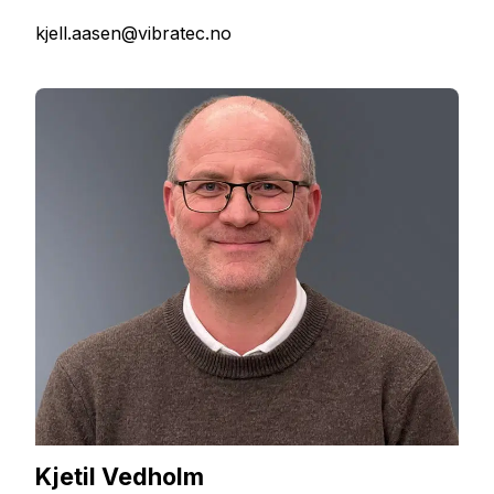
kjell.aasen@vibratec.no
Kjetil Vedholm