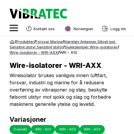
Norwegian
Kontakt oss
Logg inn
English
Gå
/
Produkter
/
Forsvar
,
Marine
/
Kjøretøy
,
Antenner
,
Sikret last
,
til
Sensitivt utstyr
,
Sensitivt utstyr
/
Sjokkdemper
,
Wire-isolatorer
/
Swedish
Wire-isolatorer - WRI-AXX
/
WRI - A10
innhold
Norwegian
Wire-isolatorer - WRI-AXX
French
Wireisolator brukes vanligvis innen luftfart,
forsvar, industri og marine for å redusere
Estonian
overføring av vibrasjoner og støy, beskytte
Finnish
følsomt utstyr mot sjokk og slag og forbedre
maskinens generelle ytelse og levetid.
Danish
Variasjoner
Oversikt
WRI - A01
WRI - A02
WRI - A03