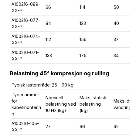
A100216-089-
66
114
50
XX-P
A100216-077-
84
123
40
XX-P
A100216-074-
112
156
37
XX-P
A100216-071-
133
175
34
XX-P
Belastning 45° kompresjon og rulling
Typisk lastområde: 25 - 90 kg
Typenummer
Nominell
Maks. statisk
for
Maks. dyn.
belastning ved
belastning
kabelmonterin
vandring 
10 Hz (kg)
(kg)
g
A100216-105-
27
66
92
XX-P