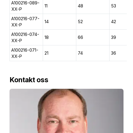
A100216-089-
11
48
53
XX-P
A100216-077-
14
52
42
XX-P
A100216-074-
18
66
39
XX-P
A100216-071-
21
74
36
XX-P
Kontakt oss