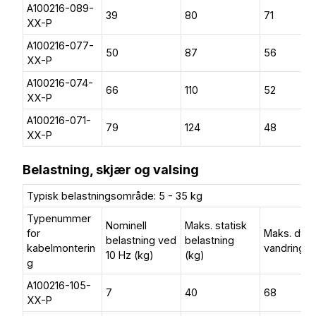
A100216-089-
39
80
71
XX-P
A100216-077-
50
87
56
XX-P
A100216-074-
66
110
52
XX-P
A100216-071-
79
124
48
XX-P
Belastning, skjær og valsing
Typisk belastningsområde: 5 - 35 kg
Typenummer
Nominell
Maks. statisk
for
Maks. dyn.
belastning ved
belastning
kabelmonterin
vandring 
10 Hz (kg)
(kg)
g
A100216-105-
7
40
68
XX-P