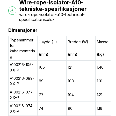
Wire-rope-isolator-A10-
tekniske-spesifikasjoner
wire-rope-isolator-a10-technical-
specifications.xlsx
Dimensjoner
Typenummer
Høyde (H)
Bredde (W)
Masse
for
kabelmonterin
(mm)
(mm)
(kg)
g
A100216-105-
105
121
1.46
XX-P
A100216-089-
89
108
1.31
XX-P
A100216-077-
77
104
1.21
XX-P
A100216-074-
74
90
1.16
XX-P