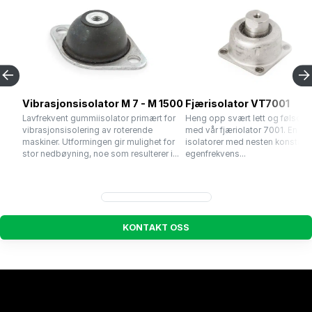
Vibrasjonsisolator M 7 - M 1500
Fjærisolator VT7001
Lavfrekvent gummiisolator primært for
Heng opp svært lett og følsomt
vibrasjonsisolering av roterende
med vår fjæriolator 7001. En ser
maskiner. Utformingen gir mulighet for
isolatorer med nesten konstant
stor nedbøyning, noe som resulterer i...
egenfrekvens...
K
O
N
T
A
K
T
O
S
S