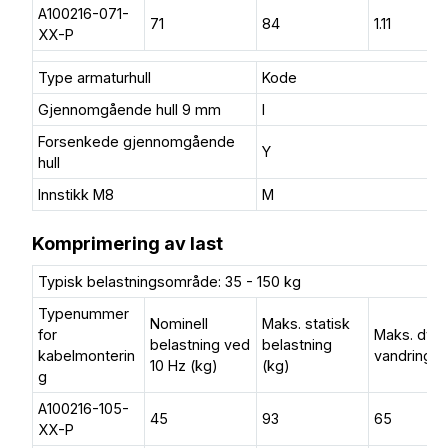
A100216-071-
71
84
1.11
XX-P
Type armaturhull
Kode
Gjennomgående hull 9 mm
I
Forsenkede gjennomgående
Y
hull
Innstikk M8
M
Komprimering av last
Typisk belastningsområde: 35 - 150 kg
Typenummer
Nominell
Maks. statisk
for
Maks. dyn.
belastning ved
belastning
kabelmonterin
vandring 
10 Hz (kg)
(kg)
g
A100216-105-
45
93
65
XX-P