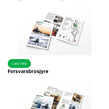
Last ned
Forsvarsbrosjyre