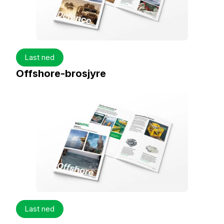
Last ned
Offshore-brosjyre
Last ned