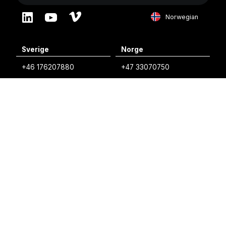
Norwegian
English
Sverige
Norge
Swedish
+46 176207880
+47 33070750
Norwegian
info@vibratec.se
info@vibratec.no
French
Danmark
Estland
Estonian
+45 49132244
+372 56627990
Finnish
info@vibratec.dk
info@vibratec.ee
Danish
Finland
India
+35 8402589117
+91 7755996308
palvelu@3di.fi
rc@vibratec.in