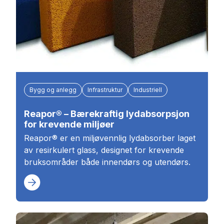
Bygg og anlegg
Infrastruktur
Industriell
Reapor® – Bærekraftig lydabsorpsjon
for krevende miljøer
Reapor® er en miljøvennlig lydabsorber laget
av resirkulert glass, designet for krevende
bruksområder både innendørs og utendørs.