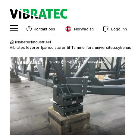
Norwegian
Kontakt oss
Logg inn
English
Gå
/
Nyheter
/
Industriell
/
til
Vibratec leverer fjærisolatorer til Tammerfors universitetssykehus
Swedish
innhold
Norwegian
Quietly Improving Your Environment
French
Estonian
Finnish
Danish