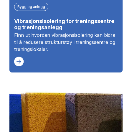
Bygg og anlegg
Vibrasjonsisolering for treningssentre
og treningsanlegg
Finn ut hvordan vibrasjonsisolering kan bidra
til å redusere strukturstøy i treningssentre og
treningslokaler.