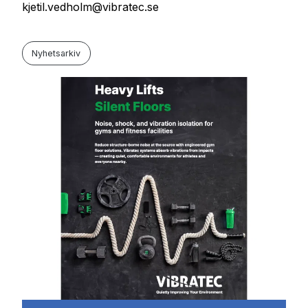
kjetil.vedholm@vibratec.se
Nyhetsarkiv