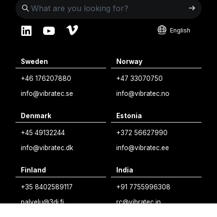
English
English
Sweden
Norway
Swedish
+46 176207880
+47 33070750
Norwegian
info@vibratec.se
info@vibratec.no
French
Denmark
Estonia
Estonian
+45 49132244
+372 56627990
Finnish
info@vibratec.dk
info@vibratec.ee
Danish
Finland
India
+35 8402589117
+91 7755996308
palvelu@3di.fi
rc@vibratec.in