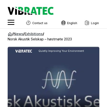
Contact us
English
Login
English
Jump
/
News
/
Exhibitions
/
to
Norsk Akustik Selskap – høstmøte 2023
Swedish
content
Norwegian
Quietly Improving Your Environment
French
Estonian
Finnish
Danish