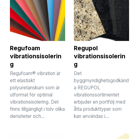
Regufoam
Regupol
vibrationsisolerin
vibrationsisolerin
g
g
Regufoam® vibration är
Det
ett elastiskt
byggmyndighetsgodkänd
polyuretanskum som är
a REGUPOL
utformat för optimal
vibrationssortimentet
vibrationsisolering. Det
erbjuder en portfölj med
finns tillgängligt i tolv olika
åtta produkttyper som
densiteter och...
kan användas i...