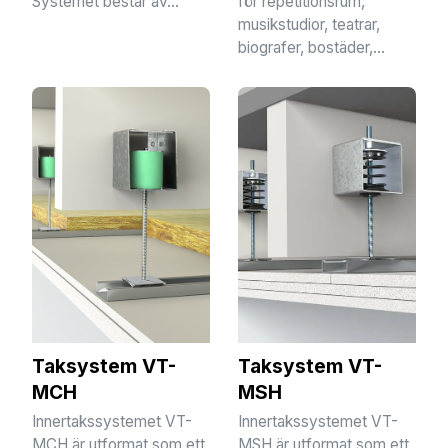
Systemet består av...
för repetitionsrum,
musikstudior, teatrar,
biografer, bostäder,...
Taksystem VT-
Taksystem VT-
MCH
MSH
Innertakssystemet VT-
Innertakssystemet VT-
MCH är utformat som ett
MSH är utformat som ett