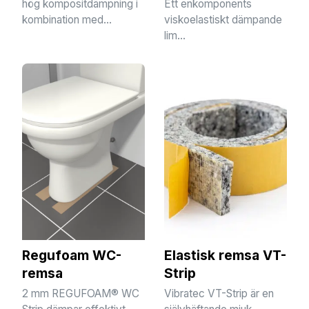
hög kompositdämpning i
Ett enkomponents
kombination med...
viskoelastiskt dämpande
lim...
Regufoam WC-
Elastisk remsa VT-
remsa
Strip
2 mm REGUFOAM® WC
Vibratec VT-Strip är en