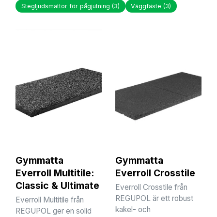
Stegljudsmattor för pågjutning
(3)
Väggfäste
(3)
Gymmatta
Gymmatta
Everroll Multitile:
Everroll Crosstile
Classic & Ultimate
Everroll Crosstile från
REGUPOL är ett robust
Everroll Multitile från
kakel- och
REGUPOL ger en solid