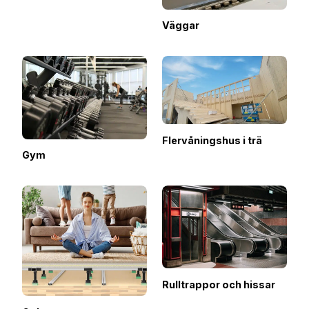
Väggar
Flervåningshus i trä
Gym
Rulltrappor och hissar