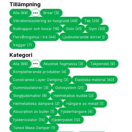
Tillämpning
Alla
(89)
Broar
(3)
Vibrationsisolering av husgrund
(49)
Tak
(26)
Rulltrappor och hissar
(16)
Golv
(41)
Gym
(34)
Flervåningshus i trä
(44)
Ljudisolerande dörrar
()
Väggar
(7)
Kategori
Alla
(89)
Akustisk fogmassa
(3)
Takpendel
(9)
Kompletterande produkter
(4)
Constrained Layer Damping
(2)
Elastiska material
(60)
Gummiisolatorer
(3)
Golvsystem
(21)
Stegljudsmattor
(8)
Helmetallisk kudde
(2)
Helmetalliska dämpare
(2)
Hängare av metall
(1)
Absorption av buller
(1)
Fjäderhängare
(4)
Fjäderisolator
(15)
Fjäderpaket
(10)
Tuned Mass Damper
(1)