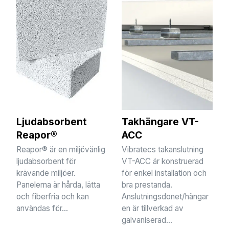
Ljudabsorbent
Takhängare VT-
Reapor®
ACC
Reapor® är en miljövänlig
Vibratecs takanslutning
ljudabsorbent för
VT-ACC är konstruerad
krävande miljöer.
för enkel installation och
Panelerna är hårda, lätta
bra prestanda.
och fiberfria och kan
Anslutningsdonet/hängar
användas för...
en är tillverkad av
galvaniserad...