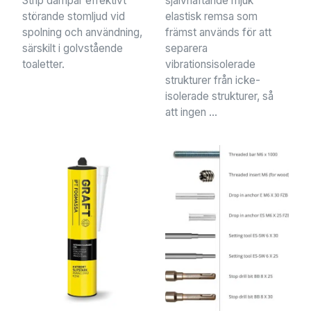
Strip dämpar effektivt
självhäftande mjuk
störande stomljud vid
elastisk remsa som
spolning och användning,
främst används för att
särskilt i golvstående
separera
toaletter.
vibrationsisolerade
strukturer från icke-
isolerade strukturer, så
att ingen ...