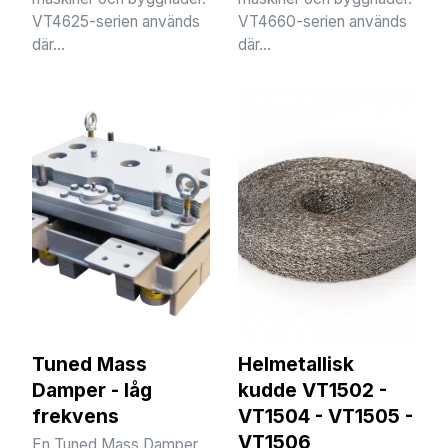
VT4625-serien används
VT4660-serien används
där...
där...
Tuned Mass
Helmetallisk
Damper - låg
kudde VT1502 -
frekvens
VT1504 - VT1505 -
VT1506
En Tuned Mass Damper