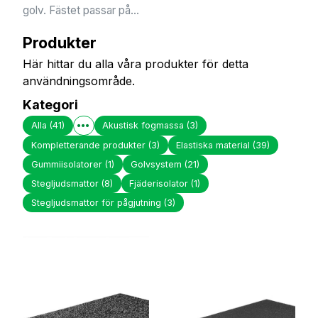
golv. Fästet passar på...
Produkter
Här hittar du alla våra produkter för detta
användningsområde.
Kategori
Alla
(41)
Akustisk fogmassa
(3)
Kompletterande produkter
(3)
Elastiska material
(39)
Gummiisolatorer
(1)
Golvsystem
(21)
Stegljudsmattor
(8)
Fjäderisolator
(1)
Stegljudsmattor för pågjutning
(3)