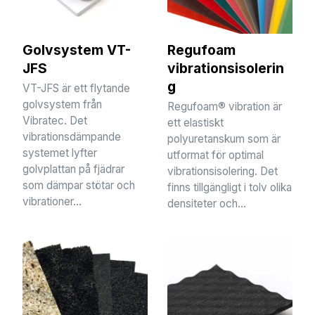
Golvsystem VT-
Regufoam
JFS
vibrationsisolerin
g
VT-JFS är ett flytande
golvsystem från
Regufoam® vibration är
Vibratec. Det
ett elastiskt
vibrationsdämpande
polyuretanskum som är
systemet lyfter
utformat för optimal
golvplattan på fjädrar
vibrationsisolering. Det
som dämpar stötar och
finns tillgängligt i tolv olika
vibrationer...
densiteter och...