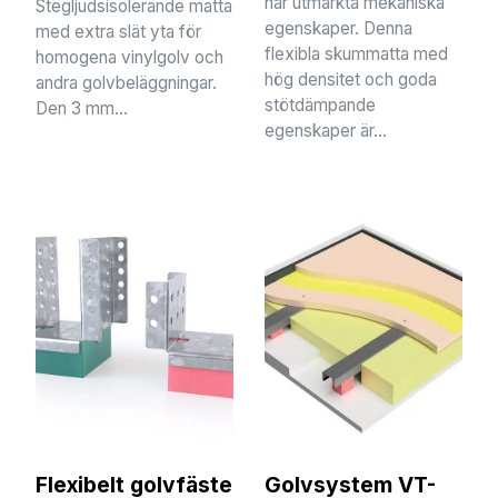
har utmärkta mekaniska
Stegljudsisolerande matta
egenskaper. Denna
med extra slät yta för
flexibla skummatta med
homogena vinylgolv och
hög densitet och goda
andra golvbeläggningar.
stötdämpande
Den 3 mm...
egenskaper är...
Flexibelt golvfäste
Golvsystem VT-