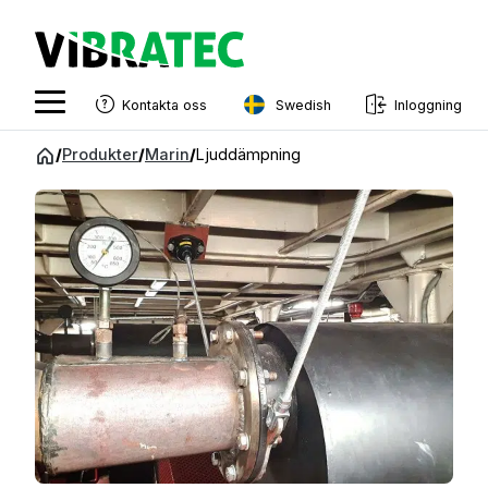
Swedish
Kontakta oss
Inloggning
English
Hoppa
/
Produkter
/
Marin
/
Ljuddämpning
till
Swedish
innehåll
Norwegian
French
Estonian
Finnish
Danish