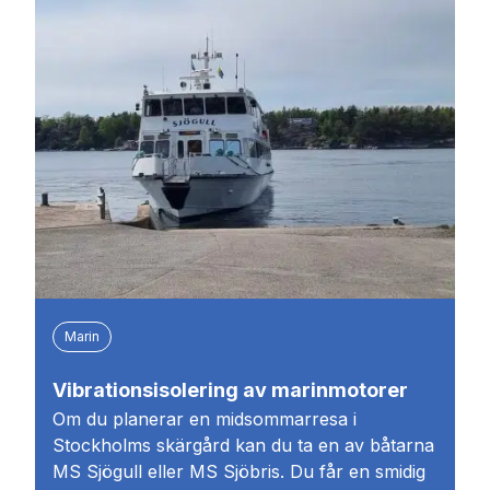
Marin
Vibrationsisolering av marinmotorer
Om du planerar en midsommarresa i
Stockholms skärgård kan du ta en av båtarna
MS Sjögull eller MS Sjöbris. Du får en smidig