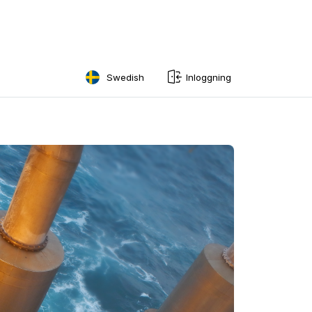
Swedish
Inloggning
English
Swedish
Norwegian
French
Estonian
Finnish
Danish