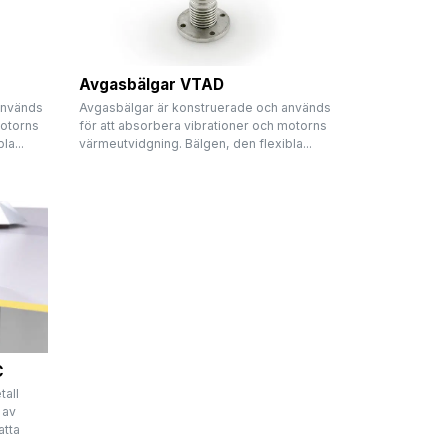
Avgasbälgar VTAD
används
Avgasbälgar är konstruerade och används
motorns
för att absorbera vibrationer och motorns
la...
värmeutvidgning. Bälgen, den flexibla...
C
tall
 av
atta