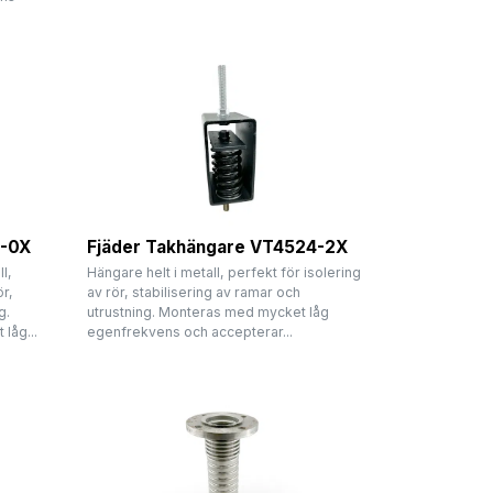
4-0X
Fjäder Takhängare VT4524-2X
l,
Hängare helt i metall, perfekt för isolering
ör,
av rör, stabilisering av ramar och
g.
utrustning. Monteras med mycket låg
låg...
egenfrekvens och accepterar...