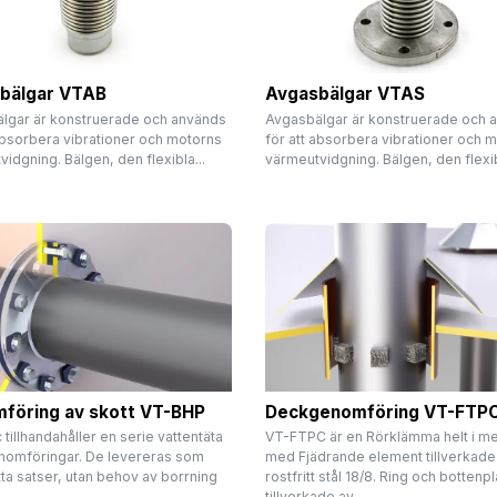
bälgar VTAB
Avgasbälgar VTAS
lgar är konstruerade och används
Avgasbälgar är konstruerade och 
absorbera vibrationer och motorns
för att absorbera vibrationer och 
idgning. Bälgen, den flexibla...
värmeutvidgning. Bälgen, den flexib
föring av skott VT-BHP
Deckgenomföring VT-FTP
 tillhandahåller en serie vattentäta
VT-FTPC är en Rörklämma helt i me
nomföringar. De levereras som
med Fjädrande element tillverkade
ta satser, utan behov av borrning
rostfritt stål 18/8. Ring och bottenpl
tillverkade av...