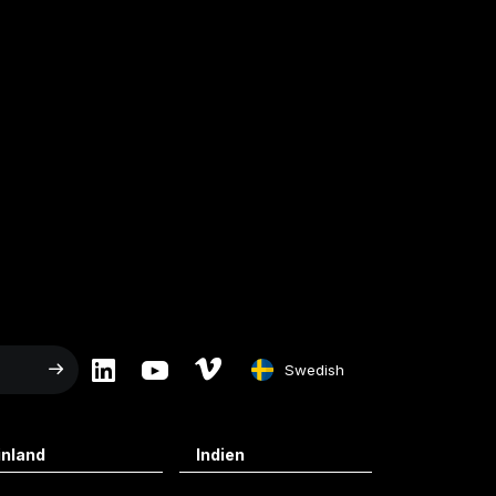
Swedish
English
inland
Indien
Swedish