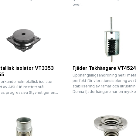
över...
allisk isolator VT3353 -
Fjäder Takhängare VT452
55
Upphängningsanordning helt i metal
perfekt för vibrationsisolering av r
erkande helmetallisk isolator
stabilisering av ramar och utrustnin
d av AISI 316 rostfritt stål.
Denna fjäderhängare har en mycket 
as progressiva Styvhet ger en...