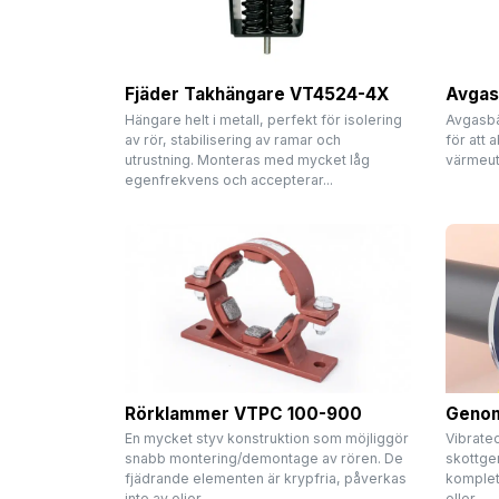
Fjäder Takhängare VT4524-4X
Avgas
Hängare helt i metall, perfekt för isolering
Avgasbä
av rör, stabilisering av ramar och
för att 
utrustning. Monteras med mycket låg
värmeutv
egenfrekvens och accepterar...
Rörklammer VTPC 100-900
Genom
En mycket styv konstruktion som möjliggör
Vibratec
snabb montering/demontage av rören. De
skottge
fjädrande elementen är krypfria, påverkas
komplet
inte av oljor,...
eller...