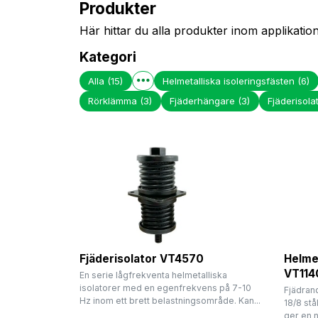
Produkter
Här hittar du alla produkter inom applikati
Kategori
Alla
(15)
Helmetalliska isoleringsfästen
(6)
Rörklämma
(3)
Fjäderhängare
(3)
Fjäderisola
Fjäderisolator VT4570
Helmet
VT114
En serie lågfrekventa helmetalliska
isolatorer med en egenfrekvens på 7-10
Fjädrand
Hz inom ett brett belastningsområde. Kan...
18/8 st
ger en 