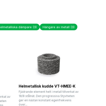
elmetalliska dämpare
(3)
Hängare av metall
(3)
Helmetallisk kudde VT-HMEE-K
Fjädrande element helt i metall tillverkat av
18/8 stålnät. Den progressiva Styvheten
erkat av
ger en nästan konstant egenfrekvens
heten
över...
ens