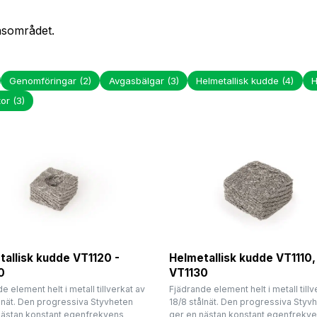
onsområdet.
Genomföringar
(2)
Avgasbälgar
(3)
Helmetallisk kudde
(4)
H
tor
(3)
allisk kudde VT1120 -
Helmetallisk kudde VT1110,
0
VT1130
e element helt i metall tillverkat av
Fjädrande element helt i metall tillv
ålnät. Den progressiva Styvheten
18/8 stålnät. Den progressiva Styv
nästan konstant egenfrekvens
ger en nästan konstant egenfrekv