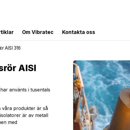
tiklar
Om Vibratec
Kontakta oss
r AISI 316
rör AISI
 har använts i tusentals
la våra produkter är så
 isolatorer är av metall
emen med