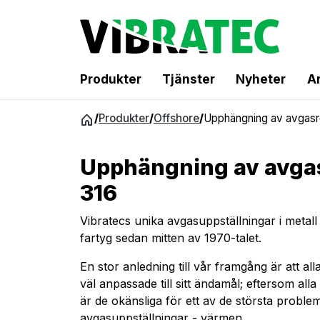
Produkter
Tjänster
Nyheter
Ar
Hoppa
/
Produkter
/
Offshore
/
Upphängning av avgasrö
till
innehåll
Upphängning av avgas
316
Vibratecs unika avgasuppställningar i metall
fartyg sedan mitten av 1970-talet.
En stor anledning till vår framgång är att al
väl anpassade till sitt ändamål; eftersom alla
är de okänsliga för ett av de största probl
avgasuppställningar - värmen.