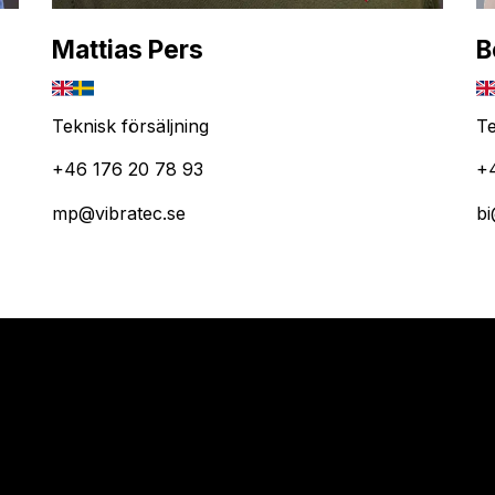
Mattias Pers
B
Teknisk försäljning
Te
+46 176 20 78 93
+
mp@vibratec.se
bi