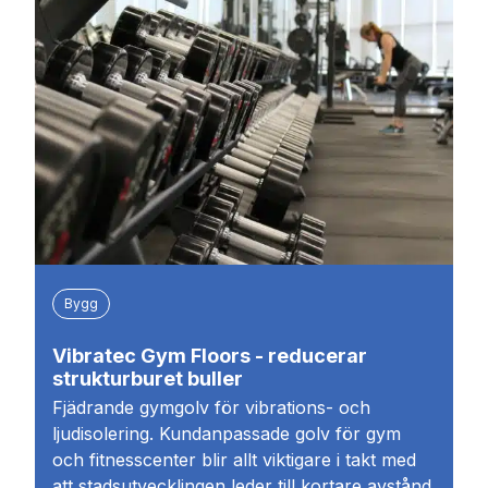
Bygg
Vibratec Gym Floors - reducerar
strukturburet buller
Fjädrande gymgolv för vibrations- och
ljudisolering. Kundanpassade golv för gym
och fitnesscenter blir allt viktigare i takt med
att stadsutvecklingen leder till kortare avstånd