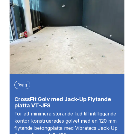
Bygg
CrossFit Golv med Jack-Up Flytande
platta VT-JFS
För att minimera störande ljud till intilliggande
kontor konstruerades golvet med en 120 mm
flytande betongplatta med Vibratecs Jack-Up