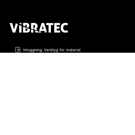
Inloggning: Verktyg för material
Swedish
English
Sverige
Norge
Swedish
+46 176207880
+47 33070750
Norwegian
info@vibratec.se
info@vibratec.no
French
Danmark
Estland
Estonian