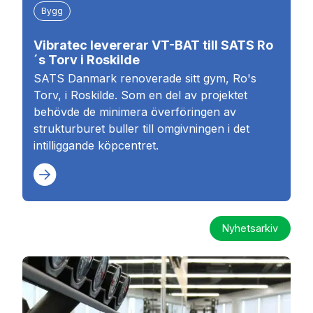
Bygg
Vibratec levererar VT-BAT till SATS Ro
´s Torv i Roskilde
SATS Danmark renoverade sitt gym, Ro's
Torv, i Roskilde. Som en del av projektet
behövde de minimera överföringen av
strukturburet buller till omgivningen i det
intilliggande köpcentret.
Nyhetsarkiv