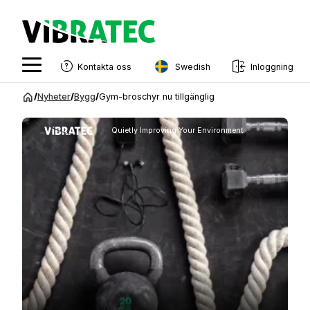
Swedish
Kontakta oss
Inloggning
English
Hoppa
/
Nyheter
/
Bygg
/
Gym-broschyr nu tillgänglig
till
Swedish
innehåll
Quietly Improving Your Environment
Norwegian
French
Estonian
Finnish
Danish