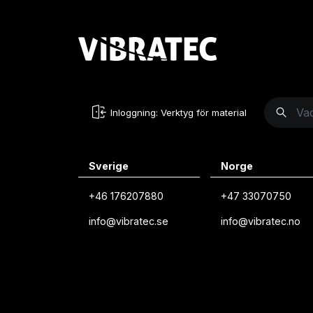
Inloggning: Verktyg för material
Sverige
Norge
+46 176207880
+47 33070750
info@vibratec.se
info@vibratec.no