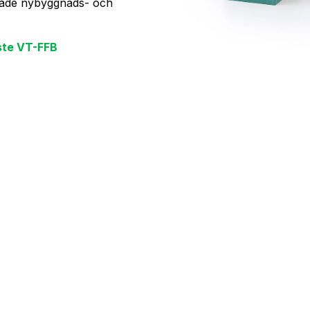
 både nybyggnads- och
äste VT-FFB