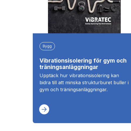
Bygg
Vibrationsisolering för gym och
träningsanläggningar
Upptäck hur vibrationsisolering kan
bidra till att minska strukturburet buller i
gym och träningsanläggningar.