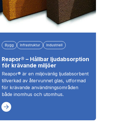
Bygg
Infrastruktur
Industriell
Reapor® – Hållbar ljudabsorption
för krävande miljöer
Reapor® är en miljövänlig ljudabsorbent
tillverkad av återvunnet glas, utformad
för krävande användningsområden
både inomhus och utomhus.