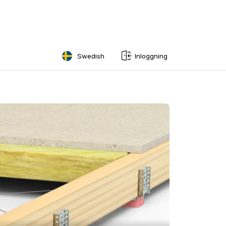
Swedish
Inloggning
English
Swedish
Norwegian
French
Estonian
Finnish
Danish