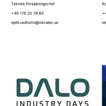
Teknisk försäljningschef
Ko
+46 176 20 78 83
+
kjetil.vedholm@vibratec.se
st