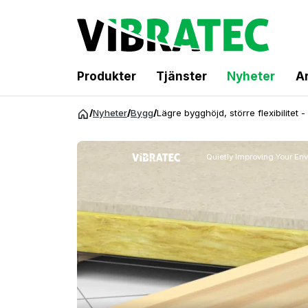
Produkter
Tjänster
Nyheter
Ar
Hoppa
/
Nyheter
/
Bygg
/
Lägre bygghöjd, större flexibilitet 
till
innehåll
Quietly Improving Your En