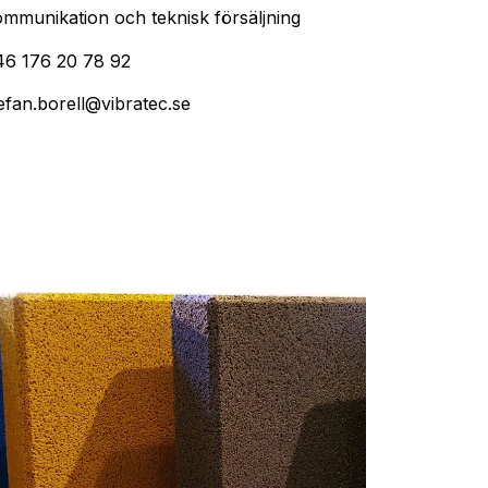
mmunikation och teknisk försäljning
46 176 20 78 92
efan.borell@vibratec.se