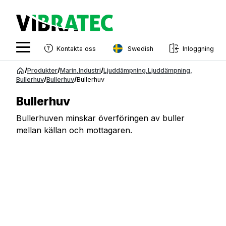
Swedish
Kontakta oss
Inloggning
English
Hoppa
/
Produkter
/
Marin
,
Industri
/
Ljuddämpning
,
Ljuddämpning
,
till
Bullerhuv
/
Bullerhuv
/
Bullerhuv
Swedish
innehåll
Bullerhuv
Norwegian
Bullerhuven minskar överföringen av buller
French
mellan källan och mottagaren.
Estonian
Finnish
Danish