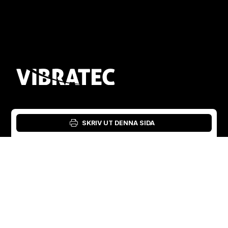
Inloggning: Verktyg för material
SKRIV UT DENNA SIDA
Swedish
English
Sverige
Norge
Swedish
+46 176207880
+47 33070750
Norwegian
info@vibratec.se
info@vibratec.no