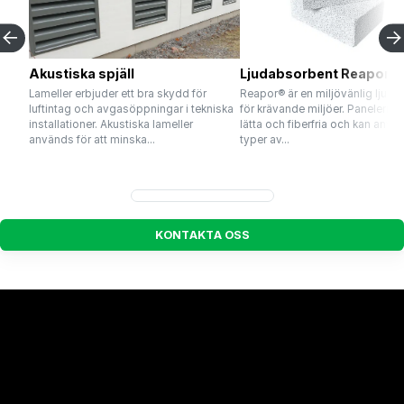
Akustiska spjäll
Ljudabsorbent Reapor®
Lameller erbjuder ett bra skydd för
Reapor® är en miljövänlig ljud
luftintag och avgasöppningar i tekniska
för krävande miljöer. Panelerna 
installationer. Akustiska lameller
lätta och fiberfria och kan använ
används för att minska...
typer av...
K
O
N
T
A
K
T
A
O
S
S