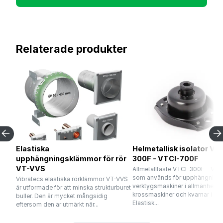
Relaterade produkter
Elastiska
Helmetallisk isolator VT
upphängningsklämmor för rör
300F - VTCI-700F
VT-VVS
Allmetallfäste VTCI-300F - VT
som används för upphängning 
Vibratecs elastiska rörklämmor VT-VVS
verktygsmaskiner i allmänhet o
är utformade för att minska strukturburet
krossmaskiner och kvarnar i syn
buller. Den är mycket mångsidig
Elastisk...
eftersom den är utmärkt när...