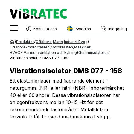
Swedish
Kontakta oss
Inloggning
English
Hoppa
/
Produkter
/
Offshore
,
Marin
,
Industri
,
Bygg
/
till
Offshore-motorfästen
,
Motorfästen
,
Maskiner
,
Swedish
HVAC - Värme, ventilation och kylning
/
Gummiisolatorer
/
innehåll
Vibrationsisolator DMS 077 - 158
Norwegian
Vibrationsisolator DMS 077 - 158
French
Ett elastomerlager med fjädrande element i
Estonian
naturgummi (NR) eller nitril (NBR) i shorerhårdhet
Finnish
40 eller 60 shore. Dessa vibrationsisolatorer har
en egenfrekvens mellan 10-15 Hz för det
Danish
rekommenderade lastområdet. Metalldelar i
förzinkat stål. Försedd med mekaniskt stopp.