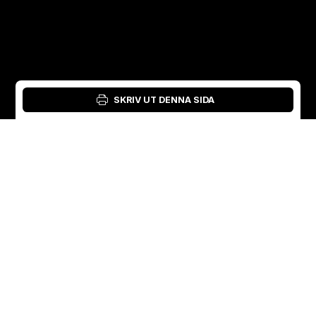
SKRIV UT DENNA SIDA
Inloggning: Verktyg för material
Swedish
English
Sverige
Norge
Swedish