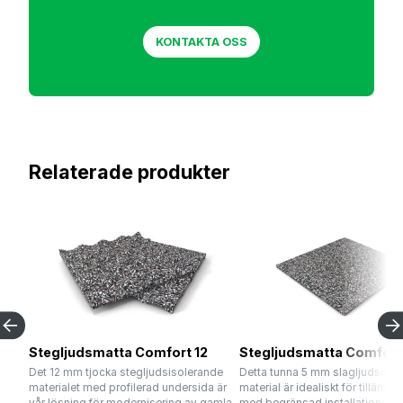
KONTAKTA OSS
Relaterade produkter
Stegljudsmatta Comfort 12
Stegljudsmatta Comfort
Det 12 mm tjocka stegljudsisolerande
Detta tunna 5 mm slagljudsisol
materialet med profilerad undersida är
material är idealiskt för tillämpn
vår lösning för modernisering av gamla
med begränsad installationshöj