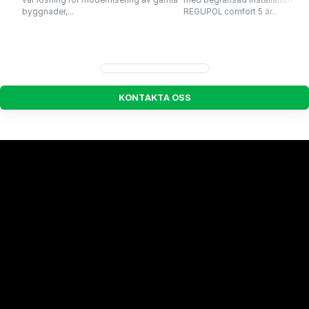
byggnader,...
REGUPOL comfort 5 är...
K
O
N
T
A
K
T
A
O
S
S