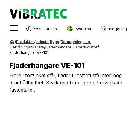
Swedish
Kontakta oss
Inloggning
English
Hoppa
/
Produkter
/
Industri
,
Bygg
/
Rörupphängning
,
till
Flervåningshus i trä
/
Fjäderhängare
,
Fjäderisolator
/
Swedish
Fjäderhängare VE-101
innehåll
Norwegian
Fjäderhängare VE-101
French
Hölje i förzinkat stål, fjäder i rostfritt stål med hög
draghållfasthet. Styrkonsol i neopren. Förzinkade
Estonian
fästdetaljer.
Finnish
Danish