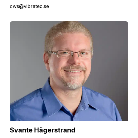
cws@vibratec.se
Svante Hägerstrand