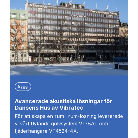
Bygg
Avancerade akustiska lösningar för
Dansens Hus av Vibratec
För att skapa en rum i rum-lösning levererade
vi vårt flytande golvsystem VT-BAT och
fjäderhängare VT4524-4X.