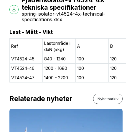
Fjäderisolator-VT4524-4X-
tekniska specifikationer
spring-isolator-vt4524-4x-technical-
specifications.xlsx
Last - Mått - Vikt
Lastområde i
Ref
A
B
daN (≈kg)
VT4524-45
840 - 1240
100
120
VT4524-46
1200 - 1680
100
120
VT4524-47
1400 - 2200
100
120
Relaterade nyheter
Nyhetsarkiv