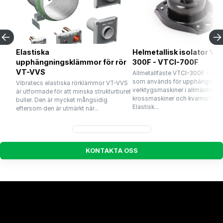
Elastiska
Helmetallisk isolator VT
upphängningsklämmor för rör
300F - VTCI-700F
VT-VVS
Allmetallfäste VTCI-300F - VT
som används för upphängning 
Vibratecs elastiska rörklämmor VT-VVS
verktygsmaskiner i allmänhet o
är utformade för att minska strukturburet
krossmaskiner och kvarnar i syn
buller. Den är mycket mångsidig
Elastisk...
eftersom den är utmärkt när...
K
O
N
T
A
K
T
A
O
S
S