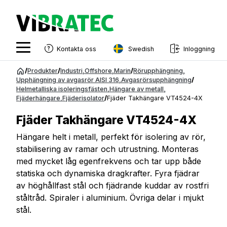
Swedish
Kontakta oss
Inloggning
English
Hoppa
/
Produkter
/
Industri
,
Offshore
,
Marin
/
Rörupphängning
,
till
Upphängning av avgasrör AISI 316
,
Avgasrörsupphängning
/
Swedish
Helmetalliska isoleringsfästen
,
Hängare av metall
,
innehåll
Fjäderhängare
,
Fjäderisolator
/
Fjäder Takhängare VT4524-4X
Norwegian
Fjäder Takhängare VT4524-4X
French
Hängare helt i metall, perfekt för isolering av rör,
Estonian
stabilisering av ramar och utrustning. Monteras
Finnish
med mycket låg egenfrekvens och tar upp både
statiska och dynamiska dragkrafter. Fyra fjädrar
Danish
av höghållfast stål och fjädrande kuddar av rostfri
ståltråd. Spiraler i aluminium. Övriga delar i mjukt
stål.