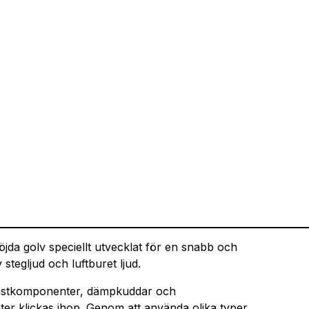
öjda golv speciellt utvecklat för en snabb och
v stegljud och luftburet ljud.
lastkomponenter, dämpkuddar och
ter klickas ihop. Genom att använda olika typer