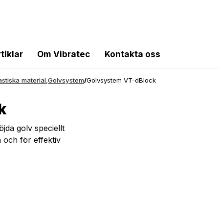
tiklar
Om Vibratec
Kontakta oss
astiska material
,
Golvsystem
/
Golvsystem VT-dBlock
k
jda golv speciellt
 och för effektiv