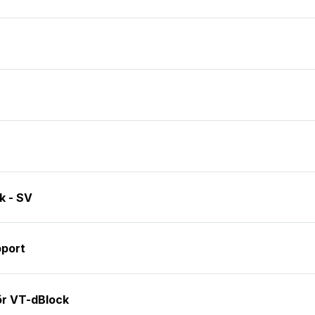
k - SV
pport
ör VT-dBlock