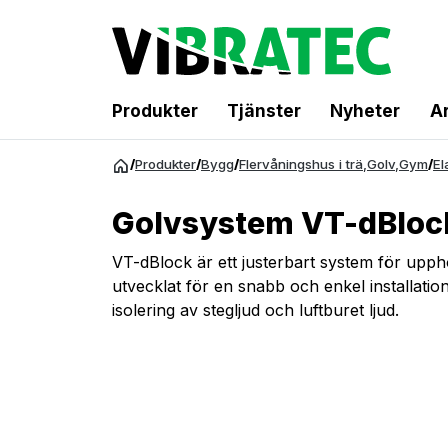
Produkter
Tjänster
Nyheter
Ar
Hoppa
/
Produkter
/
Bygg
/
Flervåningshus i trä
,
Golv
,
Gym
/
El
till
innehåll
Golvsystem VT-dBloc
VT-dBlock är ett justerbart system för upphö
utvecklat för en snabb och enkel installation
isolering av stegljud och luftburet ljud.