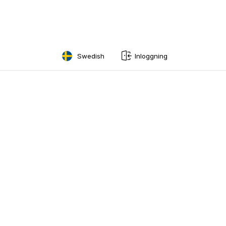
Swedish
Inloggning
English
Swedish
Norwegian
French
Estonian
Finnish
Danish