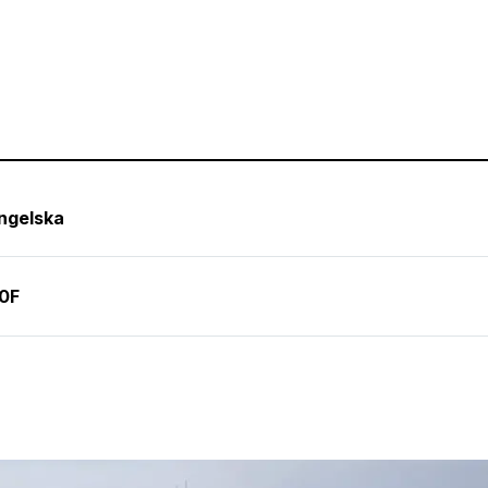
engelska
00F