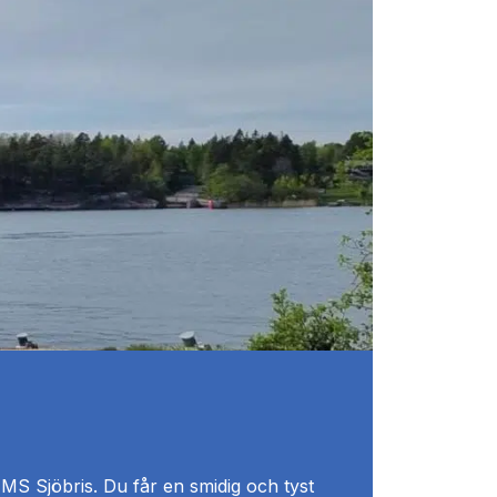
S Sjöbris. Du får en smidig och tyst