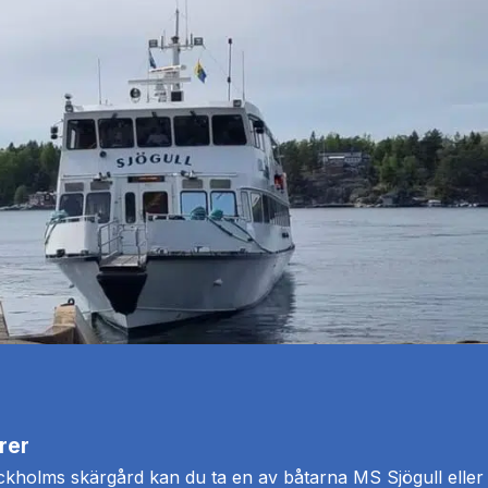
rer
holms skärgård kan du ta en av båtarna MS Sjögull eller M