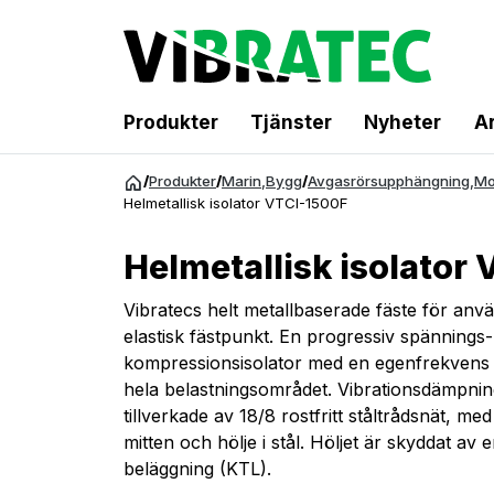
Produkter
Tjänster
Nyheter
Ar
Hoppa
/
Produkter
/
Marin
,
Bygg
/
Avgasrörsupphängning
,
Mo
till
Helmetallisk isolator VTCI-1500F
innehåll
Helmetallisk isolator
Vibratecs helt metallbaserade fäste för an
elastisk fästpunkt. En progressiv spännings
kompressionsisolator med en egenfrekvens
hela belastningsområdet. Vibrationsdämpni
tillverkade av 18/8 rostfritt ståltrådsnät, med
mitten och hölje i stål. Höljet är skyddat av
beläggning (KTL).