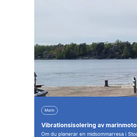
Marin
Vibrationsisolering av marinmoto
Om du planerar en midsommarresa i Stock