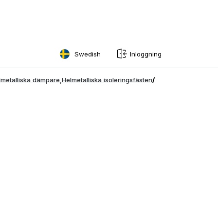
Swedish
Inloggning
English
lmetalliska dämpare
,
Helmetalliska isoleringsfästen
/
Swedish
Norwegian
French
Estonian
Finnish
Danish