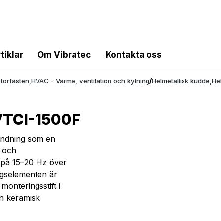
tiklar
Om Vibratec
Kontakta oss
torfästen
,
HVAC - Värme, ventilation och kylning
/
Helmetallisk kudde
,
He
 VTCI-1500F
vändning som en
- och
 på 15–20 Hz över
ngselementen är
 monteringsstift i
 en keramisk