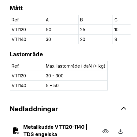
Mått
Ref.
A
B
C
VT1120
50
25
10
VT1140
30
20
8
Lastområde
Ref.
Max. lastområde i daN (≈ kg)
VT1120
30 - 300
VT1140
5 - 50
Nedladdningar
Metallkudde VT1120-1140 |
TDS engelska