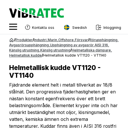
Swedish
Kontakta oss
Inloggning
English
Hoppa
/
Produkter
/
Industri
,
Marin
,
Offshore
,
Försvar
/
Rörupphängning
,
till
Avgasrörsupphängning
,
Upphängning av avgasrör AISI 316
,
Swedish
Känslig utrustning
,
Känslig utrustning
/
Helmetalliska dämpare
,
innehåll
Helmetallisk kudde
/
Helmetallisk kudde VT1120 - VT1140
Norwegian
Helmetallisk kudde VT1120 -
French
VT1140
Estonian
Fjädrande element helt i metall tillverkat av 18/8
Finnish
stålnät. Den progressiva fjäderhastigheten ger en
nästan konstant egenfrekvens över ett brett
Danish
belastningsområde. Elementet kryper inte och har
utmärkt beständighet mot oljor, lösningsmedel,
vatten, kemiska ämnen och extrema
temperaturer. Kuddar finns även i AISI 316 rostfri