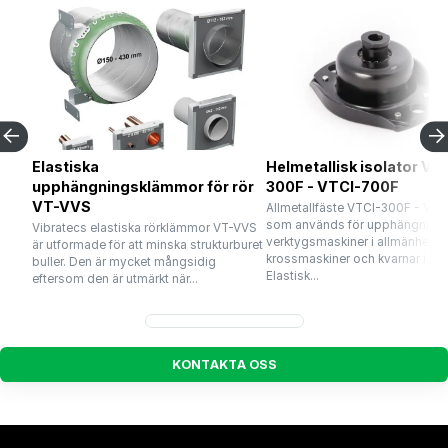
Elastiska
Helmetallisk isolator VT
upphängningsklämmor för rör
300F - VTCI-700F
VT-VVS
Allmetallfäste VTCI-300F - VT
som används för upphängning 
Vibratecs elastiska rörklämmor VT-VVS
verktygsmaskiner i allmänhet o
är utformade för att minska strukturburet
krossmaskiner och kvarnar i syn
buller. Den är mycket mångsidig
Elastisk...
eftersom den är utmärkt när...
K
O
N
T
A
K
T
A
O
S
S