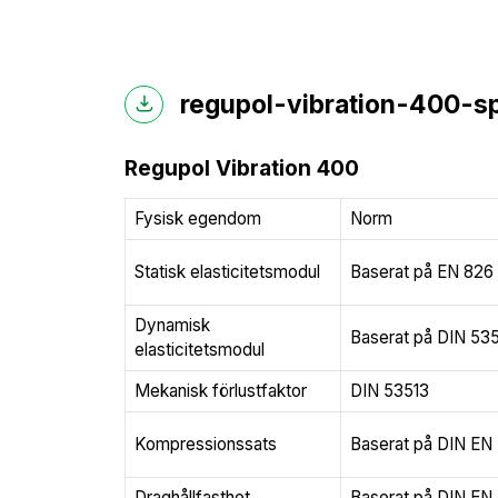
regupol-vibration-400-sp
Regupol Vibration 400
Fysisk egendom
Norm
Statisk elasticitetsmodul
Baserat på EN 826
Dynamisk
Baserat på DIN 53
elasticitetsmodul
Mekanisk förlustfaktor
DIN 53513
Kompressionssats
Baserat på DIN EN 
Draghållfasthet
Baserat på DIN EN 