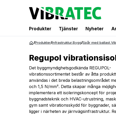
Produkter
Tjänster
Nyheter
Ar
Hoppa
/
Produkter
/
Infrastruktur
,
Bygg
/
Spår med ballast
,
Vi
till
innehåll
Regupol vibrationsiso
Det byggmyndighetsgodkända REGUPOL-
vibrationssortimentet består av åtta produk
användas i det breda belastningsområdet m
och 1,5 N/mm². Detta skapar många möjlighe
implementera ett isoleringskoncept för proj
byggnadsteknik och HVAC-utrustning, maski
gym samt vibrationsskydd för byggnader, sä
ligger i närheten av järnvägsinfrastruktur. 