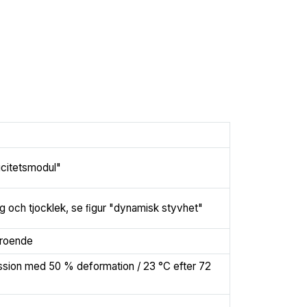
icitetsmodul"
g och tjocklek, se ﬁgur "dynamisk styvhet"
eroende
ssion med 50 % deformation / 23 °C efter 72