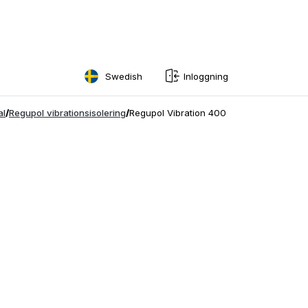
Swedish
Inloggning
English
al
/
Regupol vibrationsisolering
/
Regupol Vibration 400
Swedish
Norwegian
French
Estonian
Finnish
Danish