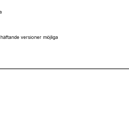
a
vhäftande versioner möjliga