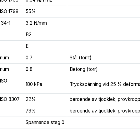
ISO 1798
55%
 34-1
3,2 N/mm
B2
E
rium
0.7
Stål (torrt)
rium
0.8
Betong (torr)
 ISO
180 kPa
Tryckspänning vid 25 % deform
 ISO 8307
22%
beroende av tjocklek, provkrop
73%
beroende av tjocklek, provkrop
Spännande steg 0