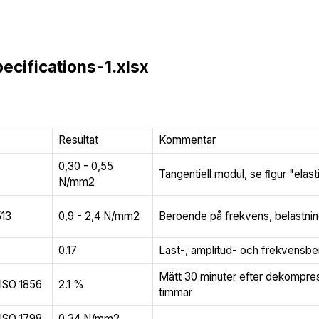
ecifications-1.xlsx
Resultat
Kommentar
0,30 - 0,55
Tangentiell modul, se ﬁgur "elast
N/mm2
513
0,9 - 2,4 N/mm2
Beroende på frekvens, belastnin
0.17
Last-, amplitud- och frekvensb
Mätt 30 minuter efter dekompre
ISO 1856
2.1 %
timmar
ISO 1798
0,34 N/mm2