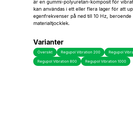
är en gummi-polyuretan-komposit för vibrat
kan användas i ett eller flera lager för att u
egenfrekvenser på ned till 10 Hz, beroende
materialtjocklek.
Varianter
Översikt
Regupol Vibration 200
Regupol Vibr
Regupol Vibration 800
Regupol Vibration 1000