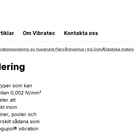
tiklar
Om Vibratec
Kontakta oss
brationsisolering av husgrund
,
Flervåningshus i trä
,
Golv
/
Elastiska materi
lering
ttyper som kan
ellan 0,002 N/mm²
ter att
ekt inom
ner, pooler och
rskilt sådana som
Regupol® vibration