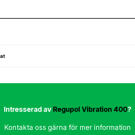
kat
Intresserad av
Regupol Vibration 400
?
Kontakta oss gärna för mer information