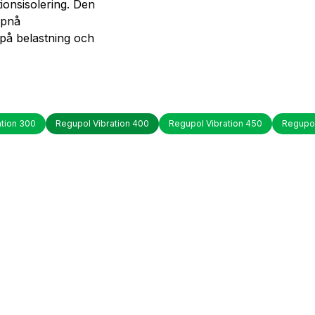
ionsisolering. Den
ppnå
 på belastning och
ation 300
Regupol Vibration 400
Regupol Vibration 450
Regupol