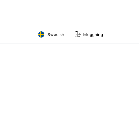
Swedish
Inloggning
English
Swedish
Norwegian
French
Estonian
Finnish
Danish