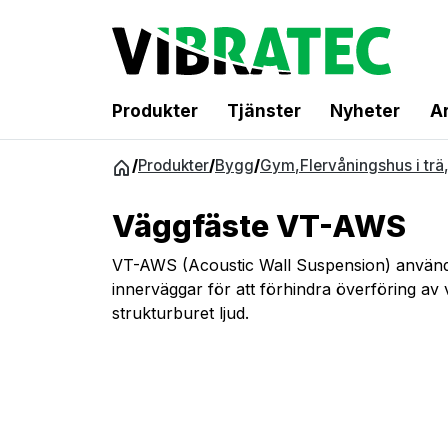
Produkter
Tjänster
Nyheter
Ar
Hoppa
/
Produkter
/
Bygg
/
Gym
,
Flervåningshus i trä
till
innehåll
Väggfäste VT-AWS
VT-AWS (Acoustic Wall Suspension) används
innerväggar för att förhindra överföring av 
strukturburet ljud.