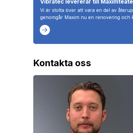
Vibratec levererar till Maximteat
Vi är stolta över att vara en del av återu
genomgår Maxim nu en renovering och kom
Kontakta oss