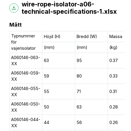
wire-rope-isolator-a06-
technical-specifications-1.xlsx
Mått
Typnummer
Höjd (H)
Bredd (W)
Massa
för
(mm)
(mm)
(kg)
vajerisolator
A060146-063-
63
95
0.37
XX
A060146-059-
59
80
0.33
XX
A060146-055-
55
71
0.31
XX
A060146-050-
50
63
0.28
XX
A060146-044-
44
56
0.26
XX