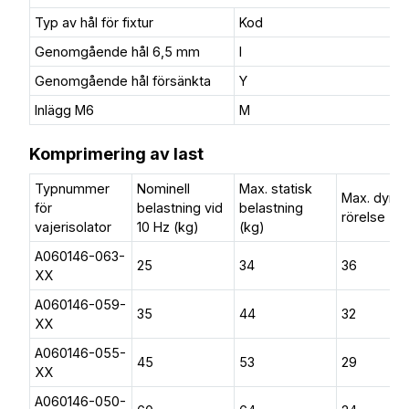
Typ av hål för fixtur
Kod
Genomgående hål 6,5 mm
I
Genomgående hål försänkta
Y
Inlägg M6
M
Komprimering av last
Typnummer
Nominell
Max. statisk
Max. dyn.
för
belastning vid
belastning
rörelse (
vajerisolator
10 Hz (kg)
(kg)
A060146-063-
25
34
36
XX
A060146-059-
35
44
32
XX
A060146-055-
45
53
29
XX
A060146-050-