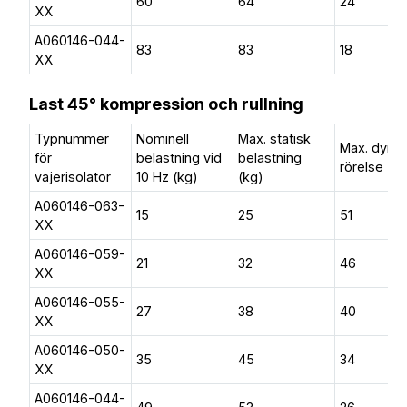
60
64
24
XX
A060146-044-
83
83
18
XX
Last 45° kompression och rullning
Typnummer
Nominell
Max. statisk
Max. dyn.
för
belastning vid
belastning
rörelse (
vajerisolator
10 Hz (kg)
(kg)
A060146-063-
15
25
51
XX
A060146-059-
21
32
46
XX
A060146-055-
27
38
40
XX
A060146-050-
35
45
34
XX
A060146-044-