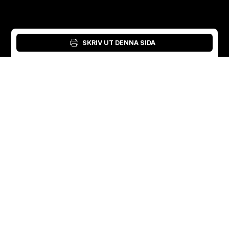
SKRIV UT DENNA SIDA
Inloggning: Verktyg för material