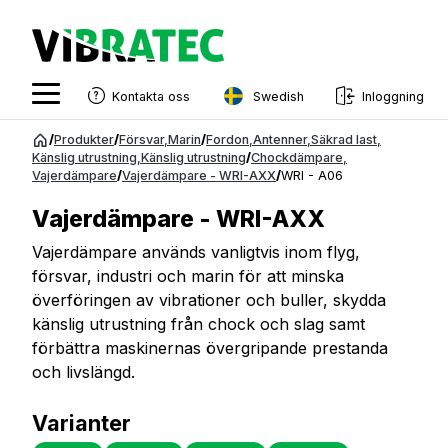
Swedish
Kontakta oss
Inloggning
English
Hoppa
/
Produkter
/
Försvar
,
Marin
/
Fordon
,
Antenner
,
Säkrad last
,
till
Känslig utrustning
,
Känslig utrustning
/
Chockdämpare
,
Swedish
Vajerdämpare
/
Vajerdämpare - WRI-AXX
/
WRI - A06
innehåll
Norwegian
Vajerdämpare - WRI-AXX
French
Vajerdämpare används vanligtvis inom flyg,
försvar, industri och marin för att minska
Estonian
överföringen av vibrationer och buller, skydda
Finnish
känslig utrustning från chock och slag samt
förbättra maskinernas övergripande prestanda
Danish
och livslängd.
Varianter