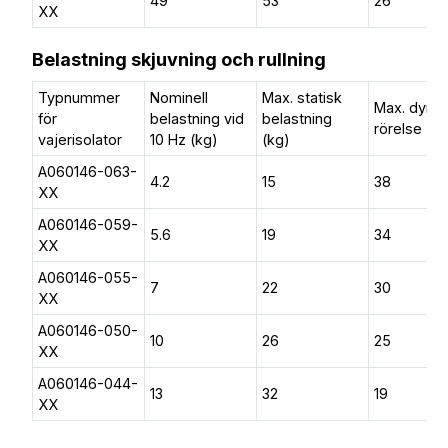
49
53
26
XX
Belastning skjuvning och rullning
Typnummer
Nominell
Max. statisk
Max. dyn.
för
belastning vid
belastning
rörelse (
vajerisolator
10 Hz (kg)
(kg)
A060146-063-
4.2
15
38
XX
A060146-059-
5.6
19
34
XX
A060146-055-
7
22
30
XX
A060146-050-
10
26
25
XX
A060146-044-
13
32
19
XX