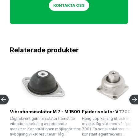
KONTAKTA OSS
Relaterade produkter
Vibrationsisolator M 7 - M 1500
Fjäderisolator VT7001
Lågfrekvent gummiisolator främst för
Häng upp känslig utrustning m
vibrationsisolering av roterande
mycket låg vikt med vår fjäderis
maskiner. Konstruktionen möjliggör stor
7001. En serie isolatorer med n
avböjning vilket resulterar i låg...
konstant egenfrekvens...