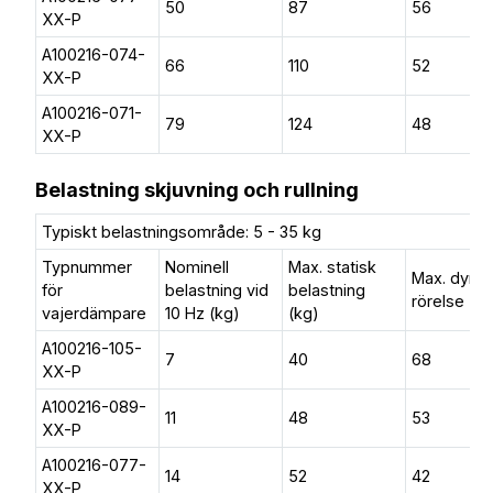
50
87
56
XX-P
A100216-074-
66
110
52
XX-P
A100216-071-
79
124
48
XX-P
Belastning skjuvning och rullning
Typiskt belastningsområde: 5 - 35 kg
Typnummer
Nominell
Max. statisk
Max. dyn.
för
belastning vid
belastning
rörelse (
vajerdämpare
10 Hz (kg)
(kg)
A100216-105-
7
40
68
XX-P
A100216-089-
11
48
53
XX-P
A100216-077-
14
52
42
XX-P