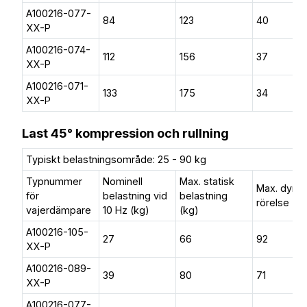
A100216-077-
84
123
40
XX-P
A100216-074-
112
156
37
XX-P
A100216-071-
133
175
34
XX-P
Last 45° kompression och rullning
Typiskt belastningsområde: 25 - 90 kg
Typnummer
Nominell
Max. statisk
Max. dyn.
för
belastning vid
belastning
rörelse (
vajerdämpare
10 Hz (kg)
(kg)
A100216-105-
27
66
92
XX-P
A100216-089-
39
80
71
XX-P
A100216-077-