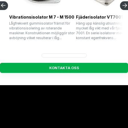
Vibrationsisolator M 7 - M 1500
Fjäderisolator VT7001
Lågfrekvent gummiisolator främst för
Häng upp känslig utrustning m
vibrationsisolering av roterande
mycket låg vikt med vår fjäderis
maskiner. Konstruktionen möjliggör stor
7001. En serie isolatorer med n
avböjning vilket resulterar i låg...
konstant egenfrekvens...
K
O
N
T
A
K
T
A
O
S
S