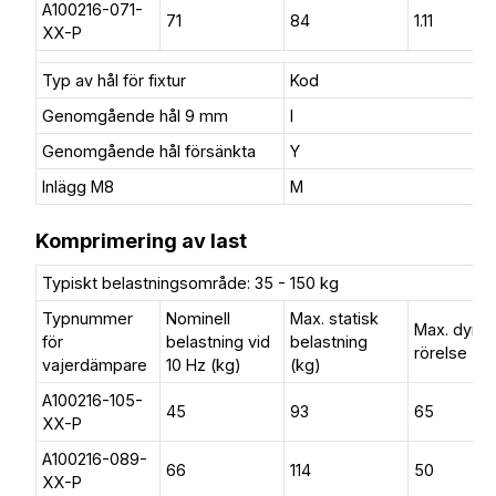
A100216-071-
71
84
1.11
XX-P
Typ av hål för fixtur
Kod
Genomgående hål 9 mm
I
Genomgående hål försänkta
Y
Inlägg M8
M
Komprimering av last
Typiskt belastningsområde: 35 - 150 kg
Typnummer
Nominell
Max. statisk
Max. dyn.
för
belastning vid
belastning
rörelse (
vajerdämpare
10 Hz (kg)
(kg)
A100216-105-
45
93
65
XX-P
A100216-089-
66
114
50
XX-P