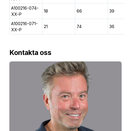
A100216-074-
18
66
39
XX-P
A100216-071-
21
74
36
XX-P
Kontakta oss