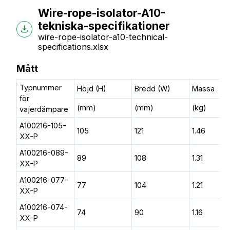
Wire-rope-isolator-A10-
tekniska-specifikationer
wire-rope-isolator-a10-technical-
specifications.xlsx
Mått
Typnummer
Höjd (H)
Bredd (W)
Massa
för
(mm)
(mm)
(kg)
vajerdämpare
A100216-105-
105
121
1.46
XX-P
A100216-089-
89
108
1.31
XX-P
A100216-077-
77
104
1.21
XX-P
A100216-074-
74
90
1.16
XX-P