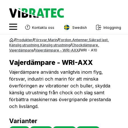
Swedish
Kontakta oss
Inloggning
English
Hoppa
/
Produkter
/
Försvar
,
Marin
/
Fordon
,
Antenner
,
Säkrad last
,
till
Känslig utrustning
,
Känslig utrustning
/
Chockdämpare
,
Swedish
Vajerdämpare
/
Vajerdämpare - WRI-AXX
/
WRI - A10
innehåll
Norwegian
Vajerdämpare - WRI-AXX
French
Vajerdämpare används vanligtvis inom flyg,
försvar, industri och marin för att minska
Estonian
överföringen av vibrationer och buller, skydda
Finnish
känslig utrustning från chock och slag samt
förbättra maskinernas övergripande prestanda
Danish
och livslängd.
Varianter