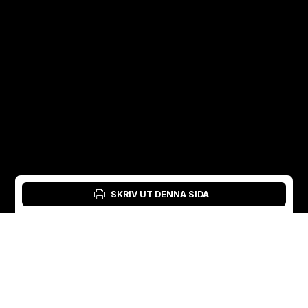
SKRIV UT DENNA SIDA
Inloggning: Verktyg för material
Swedish