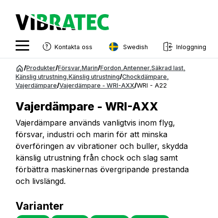
Swedish
Kontakta oss
Inloggning
English
Hoppa
/
Produkter
/
Försvar
,
Marin
/
Fordon
,
Antenner
,
Säkrad last
,
till
Känslig utrustning
,
Känslig utrustning
/
Chockdämpare
,
Swedish
Vajerdämpare
/
Vajerdämpare - WRI-AXX
/
WRI - A22
innehåll
Norwegian
Vajerdämpare - WRI-AXX
French
Vajerdämpare används vanligtvis inom flyg,
försvar, industri och marin för att minska
Estonian
överföringen av vibrationer och buller, skydda
Finnish
känslig utrustning från chock och slag samt
förbättra maskinernas övergripande prestanda
Danish
och livslängd.
Varianter