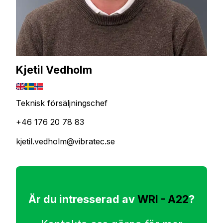
Kjetil Vedholm
Teknisk försäljningschef
+46 176 20 78 83
kjetil.vedholm@vibratec.se
Är du intresserad av
WRI - A22
?