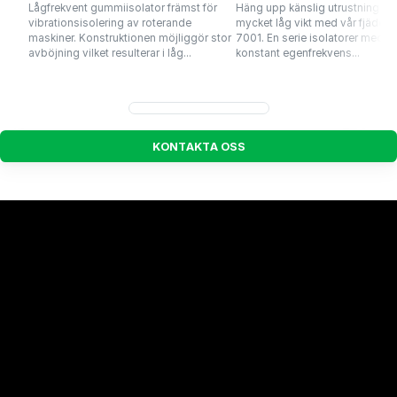
Lågfrekvent gummiisolator främst för
Häng upp känslig utrustning m
vibrationsisolering av roterande
mycket låg vikt med vår fjäderis
maskiner. Konstruktionen möjliggör stor
7001. En serie isolatorer med n
avböjning vilket resulterar i låg...
konstant egenfrekvens...
K
O
N
T
A
K
T
A
O
S
S