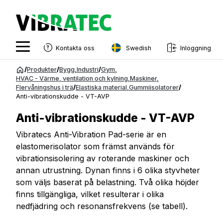
Swedish
Kontakta oss
Inloggning
English
Hoppa
/
Produkter
/
Bygg
,
Industri
/
Gym
,
till
HVAC - Värme, ventilation och kylning
,
Maskiner
,
Swedish
Flervåningshus i trä
/
Elastiska material
,
Gummiisolatorer
/
innehåll
Anti-vibrationskudde - VT-AVP
Norwegian
Anti-vibrationskudde - VT-AVP
French
Vibratecs Anti-Vibration Pad-serie är en
Estonian
elastomerisolator som främst används för
Finnish
vibrationsisolering av roterande maskiner och
annan utrustning. Dynan finns i 6 olika styvheter
Danish
som väljs baserat på belastning. Två olika höjder
finns tillgängliga, vilket resulterar i olika
nedfjädring och resonansfrekvens (se tabell).