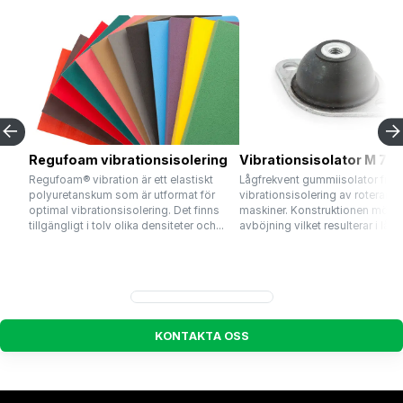
Regufoam vibrationsisolering
Vibrationsisolator M 7 -
Regufoam® vibration är ett elastiskt
Lågfrekvent gummiisolator främ
polyuretanskum som är utformat för
vibrationsisolering av roterand
optimal vibrationsisolering. Det finns
maskiner. Konstruktionen möjli
tillgängligt i tolv olika densiteter och...
avböjning vilket resulterar i låg..
K
O
N
T
A
K
T
A
O
S
S