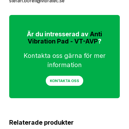
stefan.borell@vibratec.se
Är du intresserad av
Anti
Vibration Pad - VT-AVP
?
Kontakta oss gärna för mer
information
KONTAKTA OSS
Relaterade produkter