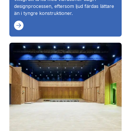
designprocessen, eftersom ljud färdas lättare
än i tyngre konstruktioner.