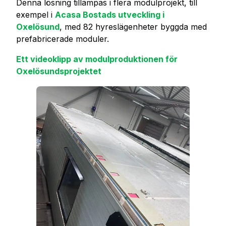
Denna lösning tillämpas i flera modulprojekt, till
exempel i
Acasa Bostads utveckling i
Oxelösund
, med 82 hyreslägenheter byggda med
prefabricerade moduler.
Ett videoklipp av modulproduktionen för
Oxelösundsprojektet