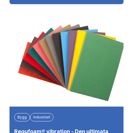
Bygg
Industriell
Regufoam® vibration - Den ultimata